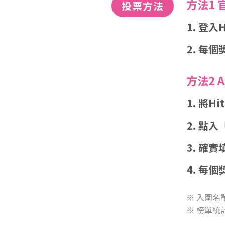
方法1
投票方法
登入H
每個
方法2 
將Hi
點入
確實
每個
※ 入圍
※ 榜單統計範