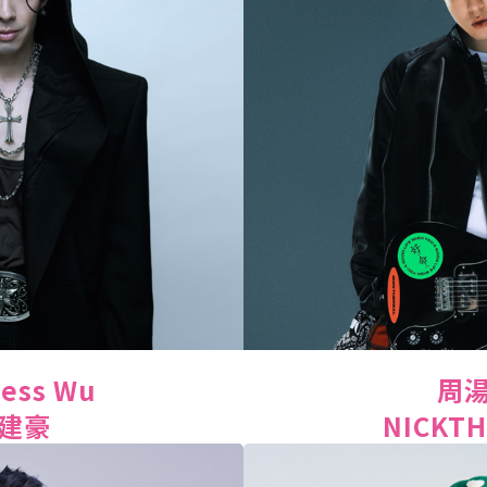
Ness Wu
周
建豪
NICKTH