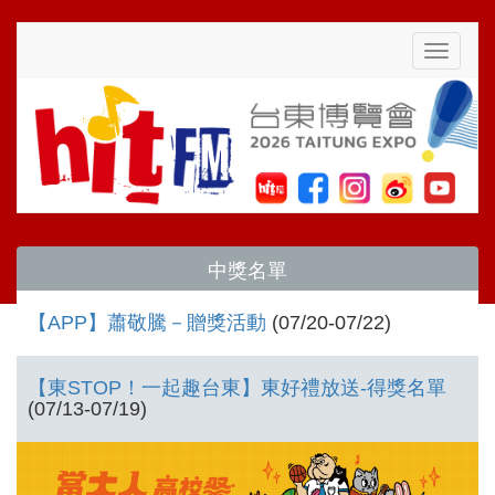
Toggle
navigati
中獎名單
【APP】蕭敬騰－贈獎活動
(07/20-07/22)
【東STOP！一起趣台東】東好禮放送-得獎名單
(07/13-07/19)