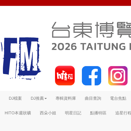
DJ檔案
DJ推薦
專輯資料庫
曲目查詢
電台焦點
HITO本週狀礦
西朵小姐
明星日記
點播特區
追星行程 