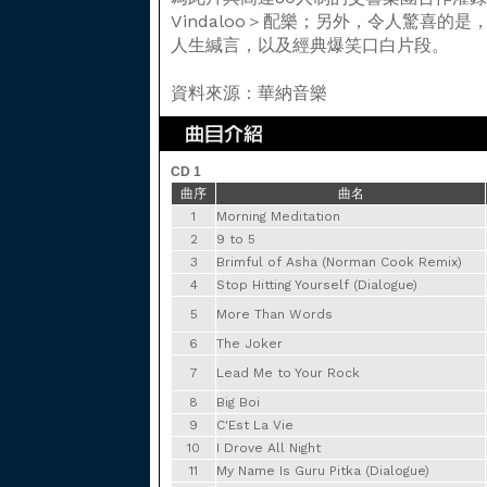
Vindaloo＞配樂；另外，令人驚喜的是
人生緘言，以及經典爆笑口白片段。
資料來源：華納音樂
CD 1
曲序
曲名
1
Morning Meditation
2
9 to 5
3
Brimful of Asha (Norman Cook Remix)
4
Stop Hitting Yourself (Dialogue)
5
More Than Words
6
The Joker
7
Lead Me to Your Rock
8
Big Boi
9
C'Est La Vie
10
I Drove All Night
11
My Name Is Guru Pitka (Dialogue)