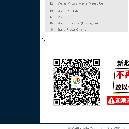
12
Mere Mitwa Mere Meet Re
13
Guru Vindaloo
14
Mathar
15
Guru Lineage (Dialogue)
16
Guru Pitka Chant
關於Hitoradio.Com
│
人才招募