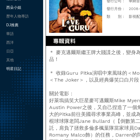
發行公司：
華納音樂
西朵小姐
發行月份：
2008
歷年人物專訪
類 別：
影視配
DJ推薦
華語
西洋
日亞
＊ 麥克邁爾斯繼王牌大賤諜之後，變身
品！
其他
明星日記
＊ 收錄Guru Pitka演唱中東風味的＜Mor
＜The Joker＞，以及經典爆笑口白片段
關於電影：
好萊塢搞笑大巨星麥可邁爾斯Mike My
Austin Power之後，又自己捏造了一
大的Pitka前往美國尋求事業高峰，並
棍球球隊老闆Jane Bullard（【倒數第二
託，肩負了拯救多倫多楓葉隊當家球員Darre
Romany Malco飾）的任務，Darr