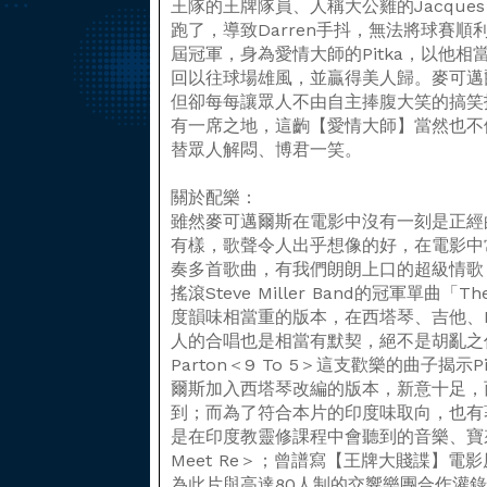
王隊的王牌隊員、人稱大公雞的Jacques Gra
跑了，導致Darren手抖，無法將球賽
屆冠軍，身為愛情大師的Pitka，以他相當
回以往球場雄風，並贏得美人歸。麥可邁
但卻每每讓眾人不由自主捧腹大笑的搞笑
有一席之地，這齣【愛情大師】當然也不
替眾人解悶、博君一笑。
關於配樂：
雖然麥可邁爾斯在電影中沒有一刻是正經
有樣，歌聲令人出乎想像的好，在電影中
奏多首歌曲，有我們朗朗上口的超級情歌＜Mo
搖滾Steve Miller Band的冠軍單曲
度韻味相當重的版本，在西塔琴、吉他、B
人的合唱也是相當有默契，絕不是胡亂之作
Parton＜9 To 5＞這支歡樂的曲子揭
爾斯加入西塔琴改編的版本，新意十足，
到；而為了符合本片的印度味取向，也有著＜Mo
是在印度教靈修課程中會聽到的音樂、寶來塢風
Meet Re＞；曾譜寫【王牌大賤諜】電影原聲帶
為此片與高達80人制的交響樂團合作灌錄