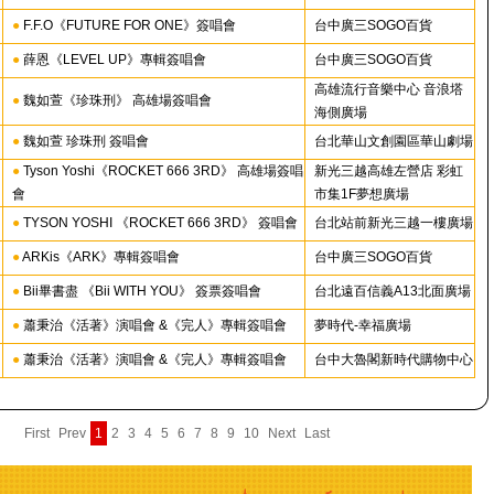
●
F.F.O《FUTURE FOR ONE》簽唱會
台中廣三SOGO百貨
●
薛恩《LEVEL UP》專輯簽唱會
台中廣三SOGO百貨
高雄流行音樂中心 音浪塔
●
魏如萱《珍珠刑》 高雄場簽唱會
海側廣場
●
魏如萱 珍珠刑 簽唱會
台北華山文創園區華山劇場
●
Tyson Yoshi《ROCKET 666 3RD》 高雄場簽唱
新光三越高雄左營店 彩虹
會
市集1F夢想廣場
●
TYSON YOSHI 《ROCKET 666 3RD》 簽唱會
台北站前新光三越一樓廣場
●
ARKis《ARK》專輯簽唱會
台中廣三SOGO百貨
●
Bii畢書盡 《Bii WITH YOU》 簽票簽唱會
台北遠百信義A13北面廣場
●
蕭秉治《活著》演唱會 &《完人》專輯簽唱會
夢時代-幸福廣場
●
蕭秉治《活著》演唱會 &《完人》專輯簽唱會
台中大魯閣新時代購物中心
First
Prev
1
2
3
4
5
6
7
8
9
10
Next
Last