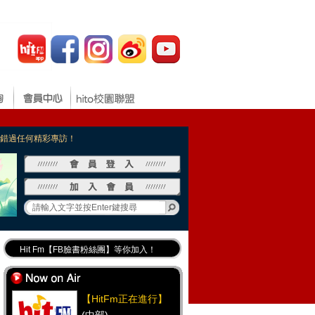
，不錯過任何精彩專訪！
Hit Fm【FB臉書粉絲團】等你加入！
最專業《DJ推薦》好音樂千萬別錯過！
好康報報 最新優惠訊息都在這！
【HitFm正在進行】
Hit Fm的【IG】新鮮又好玩快加入！