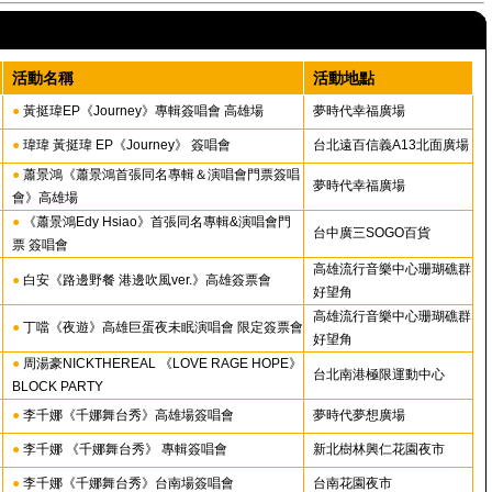
活動名稱
活動地點
●
黃挺瑋EP《Journey》專輯簽唱會 高雄場
夢時代幸福廣場
●
瑋瑋 黃挺瑋 EP《Journey》 簽唱會
台北遠百信義A13北面廣場
●
蕭景鴻《蕭景鴻首張同名專輯＆演唱會門票簽唱
夢時代幸福廣場
會》高雄場
●
《蕭景鴻Edy Hsiao》首張同名專輯&演唱會門
台中廣三SOGO百貨
票 簽唱會
高雄流行音樂中心珊瑚礁群
●
白安《路邊野餐 港邊吹風ver.》高雄簽票會
好望角
高雄流行音樂中心珊瑚礁群
●
丁噹《夜遊》高雄巨蛋夜未眠演唱會 限定簽票會
好望角
●
周湯豪NICKTHEREAL 《LOVE RAGE HOPE》
台北南港極限運動中心
BLOCK PARTY
●
李千娜《千娜舞台秀》高雄場簽唱會
夢時代夢想廣場
●
李千娜 《千娜舞台秀》 專輯簽唱會
新北樹林興仁花園夜市
●
李千娜《千娜舞台秀》台南場簽唱會
台南花園夜市