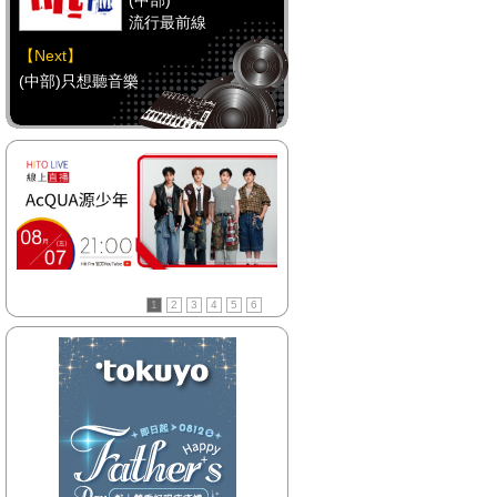
(中部)
流行最前線
【Next】
(中部)只想聽音樂
【HitFm正在進行】
(南部)
流行最前線
【Next】
(南部)HAPPY DJ-Tracy
1
2
3
4
5
6
【HitFm正在進行】
(宜蘭)
流行最前線
【Next】
(宜蘭)GOOD MORNING YI-LAN