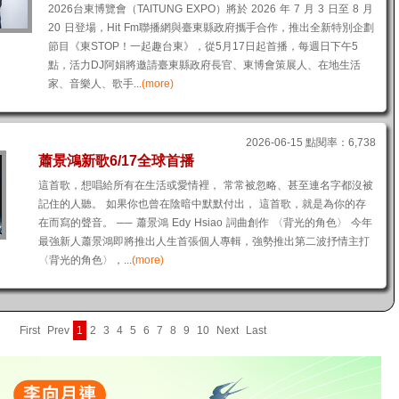
2026台東博覽會（TAITUNG EXPO）將於 2026 年 7 月 3 日至 8 月
20 日登場，Hit Fm聯播網與臺東縣政府攜手合作，推出全新特別企劃
節目《東STOP！一起趣台東》，從5月17日起首播，每週日下午5
點，活力DJ阿娟將邀請臺東縣政府長官、東博會策展人、在地生活
家、音樂人、歌手...
(more)
2026-06-15 點閱率：6,738
蕭景鴻新歌6/17全球首播
這首歌，想唱給所有在生活或愛情裡， 常常被忽略、甚至連名字都沒被
記住的人聽。 如果你也曾在陰暗中默默付出， 這首歌，就是為你的存
在而寫的聲音。 ── 蕭景鴻 Edy Hsiao 詞曲創作 〈背光的角色〉 今年
最強新人蕭景鴻即將推出人生首張個人專輯，強勢推出第二波抒情主打
〈背光的角色〉，...
(more)
First
Prev
1
2
3
4
5
6
7
8
9
10
Next
Last