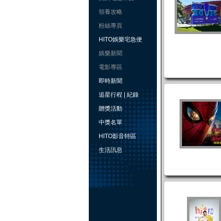
領養攻略
粉絲專頁
HITO娛樂宅急便
娛樂新聞
電影專區
即時新聞
追星行程 | 紀錄
贈獎活動
中獎名單
HITO影音特區
生活訊息