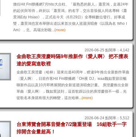
擔任Hit Fm聯播網7月hito大台柱、「最熟悉的新人」蕭景鴻，走過24年
的起伏與等待，終於以「蕭景鴻」的名字，交出首張個人同名專輯《蕭
景鴻Edy Hsiao》，正式在今天（6月29日）全專輯數位發行。好事成
雙，蕭景鴻也宣布舉辦出道以來首次個人巡迴演唱會《以我為名 Who I
Am》，北、高場次秒殺...
(more)
2026-06-25 點閱率：4,142
金曲歌王庾澄慶時隔9年推新作〈愛人啊〉 把不擅表
達的愛寫進歌裡
金曲歌王庾澄慶（哈林）迎來出道40周年，睽違9年推出全新創作單曲
〈愛人啊〉，日前作客Hit Fm聯播網「OH夜 DJ」waa魏如萱節目暢
聊新作品以及10月即將展開的全新巡迴演唱會計畫。 庾澄慶推出全新
單曲〈愛人啊〉，魏如萱談到，這首歌跟以往的庾澄慶很不一樣，光
從歌名本身就有很大的轉變，這次哈林...
(more)
2026-06-24 點閱率：5,512
台東博覽會開幕音樂會7/2隆重登場 16組歌手一字
排開含金量超高！