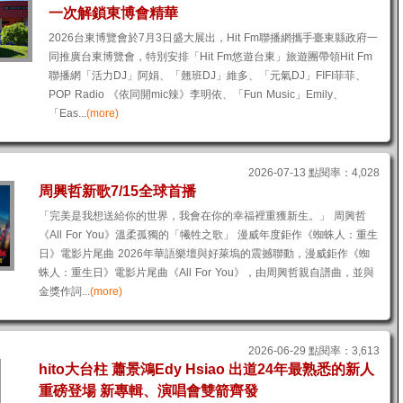
一次解鎖東博會精華
2026台東博覽會於7月3日盛大展出，Hit Fm聯播網攜手臺東縣政府一
同推廣台東博覽會，特別安排「Hit Fm悠遊台東」旅遊團帶領Hit Fm
聯播網「活力DJ」阿娟、「翹班DJ」維多、「元氣DJ」FIFI菲菲、
POP Radio 《依同開mic辣》李明依、「Fun Music」Emily、
「Eas...
(more)
2026-07-13 點閱率：4,028
周興哲新歌7/15全球首播
「完美是我想送給你的世界，我會在你的幸福裡重獲新生。」 周興哲
《All For You》溫柔孤獨的「犧牲之歌」 漫威年度鉅作《蜘蛛人：重生
日》電影片尾曲 2026年華語樂壇與好萊塢的震撼聯動，漫威鉅作《蜘
蛛人：重生日》電影片尾曲《All For You》，由周興哲親自譜曲，並與
金獎作詞...
(more)
2026-06-29 點閱率：3,613
hito大台柱 蕭景鴻Edy Hsiao 出道24年最熟悉的新人
重磅登場 新專輯、演唱會雙箭齊發