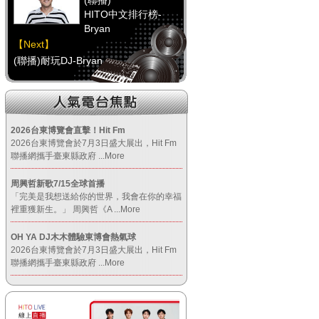
(聯播)
HITO中文排行榜-
Bryan
【Next】
(聯播)耐玩DJ-Bryan
【HitFm正在進行】
(聯播)
HITO中文排行榜-
2026台東博覽會直擊！Hit Fm
Bryan
2026台東博覽會於7月3日盛大展出，Hit Fm
聯播網攜手臺東縣政府
...More
【Next】
(聯播)耐玩DJ-Bryan
周興哲新歌7/15全球首播
「完美是我想送給你的世界，我會在你的幸福
裡重獲新生。」 周興哲《A
...More
【HitFm正在進行】
(聯播)
OH YA DJ木木體驗東博會熱氣球
HITO中文排行榜-
2026台東博覽會於7月3日盛大展出，Hit Fm
Bryan
聯播網攜手臺東縣政府
...More
【Next】
(聯播)耐玩DJ-Bryan