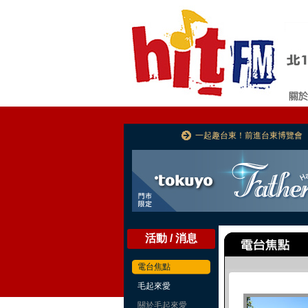
一起趣台東！前進台東博覽會
活動 / 消息
電台焦點
毛起來愛
關於毛起來愛