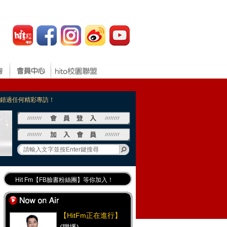
，不錯過任何精彩專訪！
Hit Fm【FB臉書粉絲團】等你加入！
最專業《DJ推薦》好音樂千萬別錯過！
好康報報 最新優惠訊息都在這！
【HitFm正在進行】
Hit Fm的【IG】新鮮又好玩快加入！