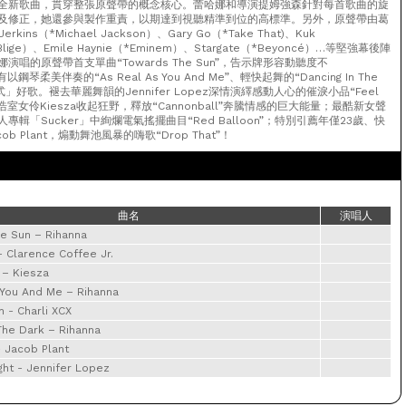
全新歌曲，貫穿整張原聲帶的概念核心。蕾哈娜和導演提姆強森針對每首歌曲的旋
及修正，她還參與製作重責，以期達到視聽精準到位的高標準。另外，原聲帶由葛
rkins（*Michael Jackson）、Gary Go（*Take That)、Kuk
J. Blige）、Emile Haynie（*Eminem）、Stargate（*Beyoncé）…等堅強幕後陣
唱的原聲帶首支單曲“Towards The Sun”，告示牌形容動聽度不
有以鋼琴柔美伴奏的“As Real As You And Me”、輕快起舞的“Dancing In The
式」好歌。褪去華麗舞韻的Jennifer Lopez深情演繹感動人心的催淚小品“Feel
加拿大浩室女伶Kiesza收起狂野，釋放“Cannonball”奔騰情感的巨大能量；最酷新女聲
選個人專輯「Sucker」中絢爛電氣搖擺曲目“Red Balloon”；特別引薦年僅23歲、快
ob Plant，煽動舞池風暴的嗨歌“Drop That”！
曲名
演唱人
e Sun – Rihanna
 Clarence Coffee Jr.
 – Kiesza
 You And Me – Rihanna
 - Charli XCX
The Dark – Rihanna
- Jacob Plant
ght - Jennifer Lopez