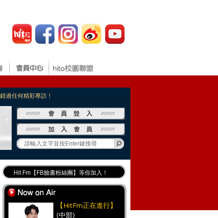
，不錯過任何精彩專訪！
Hit Fm【FB臉書粉絲團】等你加入！
最專業《DJ推薦》好音樂千萬別錯過！
好康報報 最新優惠訊息都在這！
【HitFm正在進行】
(中部)
Hit Fm的【IG】新鮮又好玩快加入！