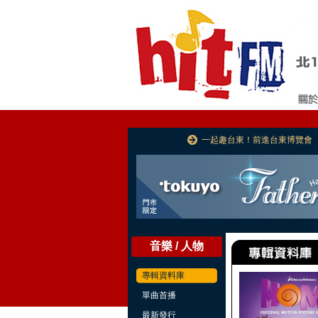
一起趣台東！前進台東博覽會
音樂 / 人物
專輯資料庫
單曲首播
最新發行