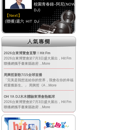
校園青春錄-阿尼(NOW
DJ)
【Next】
(聯播)週六 HIT DJ
【HitFm正在進行】
(南部)
HITO FUN 輕鬆-童童
2026台東博覽會直擊！Hit Fm
2026台東博覽會於7月3日盛大展出，Hit Fm
【Next】
聯播網攜手臺東縣政府
...More
(聯播)週六 HIT DJ
周興哲新歌7/15全球首播
「完美是我想送給你的世界，我會在你的幸福
【HitFm正在進行】
裡重獲新生。」 周興哲《A
...More
(宜蘭)
OH YA DJ木木體驗東博會熱氣球
嗑音樂
2026台東博覽會於7月3日盛大展出，Hit Fm
【Next】
聯播網攜手臺東縣政府
...More
(聯播)週六 HIT DJ