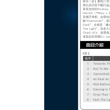
家在一起】獻唱三首
律以及詞意不斷討論
萊美加持的Rodney Je
Harrell（*Mary 
容攜手掌舵。由蕾哈娜演
輸“Diamonds”，還
Dark”，全都是「娜
The Light”；
Charli XCX，挑
速竄起的英國DJ Jac
CD 1
曲序
1
Towards Th
2
Run To Me -
3
Cannonball
4
As Real As
5
Red Balloon
6
Dancing In 
7
Drop That 
8
Feel The Li