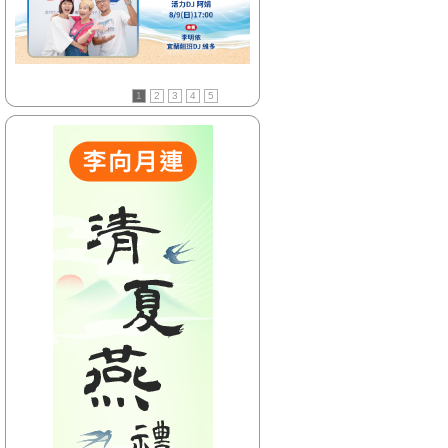
【HitFm正在進行】
(花東)
Hito放輕鬆
【Next】
1
2
3
4
5
(聯播)週六 HIT DJ
【HitFm正在進行】
(北部)
嗑音樂-Kris
【Next】
(聯播)週六 HIT DJ