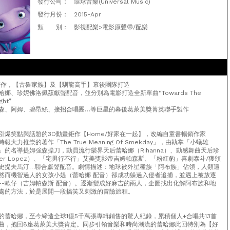
發行公司：
環球音樂(Universal Music)
發行月份：
2015-Apr
類 別：
影視配樂>電影原聲帶/配樂
鉅作，【古魯家族】及【馴龍高手】幕後團隊打造
娜、珍妮佛洛佩茲獻聲配音，並分別為電影打造全新單曲“Towards The
ght”
森、阿姆、碧昂絲、接招合唱團…等巨星的幕後葛萊美獎菁英聯手製作
引爆笑點與話題的3D動畫鉅作【Home/好家在一起】，改編自童書暢銷作家
時報大力推崇的著作「The True Meaning Of Smekday」，由執掌「小蟻雄
」的名導提姆強森操刀，動員流行樂界天后蕾哈娜（Rihanna）、動感舞曲天后珍
ifer Lopez）、「宅男行不行」艾美獎影帝吉姆帕森斯、「粉紅豹」喜劇泰斗/獲頒
史提夫馬汀…聯合獻聲配音。劇情描述：地球被外星種族「阿布族」佔領，人類遭
然而機智過人的女孩小媞（蕾哈娜 配音）卻成功躲過入侵者追捕，並遇上被放逐
--歐仔（吉姆帕森斯 配音）。逐漸變成好麻吉的兩人，企圖找出化解阿布族和地
處的方法，於是展開一段搞笑又刺激的冒險旅程。
的蕾哈娜，至今締造全球1億5千萬張專輯銷售的驚人紀錄，累積個人+合唱共13首
曲，抱回8座葛萊美大獎肯定。同步引領音樂和時尚潮流的蕾哈娜此回特別為【好