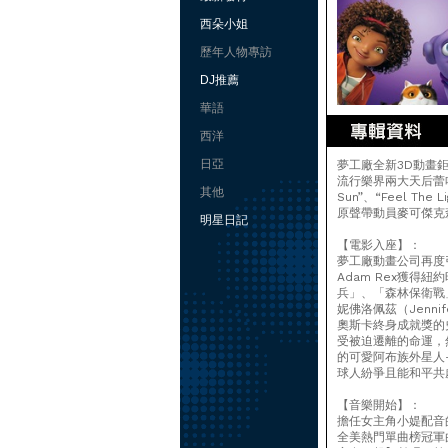
西朵小姐
歷年人物專訪
DJ推薦
華語
西洋
日亞
夢工廠全新3D動畫
流行樂界兩大天后蕾哈
其他
Sun”、“Feel The Li
原聲帶動員麥可傑克
明星日記
【電影入座】：
夢工廠動畫公司再度
Adam Rex獲得紐約
兵」、「森林保衛戰
妮佛洛佩茲（Jenn
奧斯卡終身成就獎的
受被迫遷離的命運，
的可愛阿布族外星人
球人紛爭且能和平共
【音樂開始】：
擔任女主角小媞配音
全美熱門單曲榜冠軍