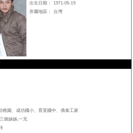
出生日期：
1971-05-19
所屬地區：
台灣
幼稚園、成功國小、育英國中、僑泰工家
三個姊姊,一兄
時