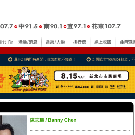
最HOT的即時新聞，你怎麼能不知道！
訂閱官方Youtube頻道
陳志朋 / Banny Chen
...................................................................................