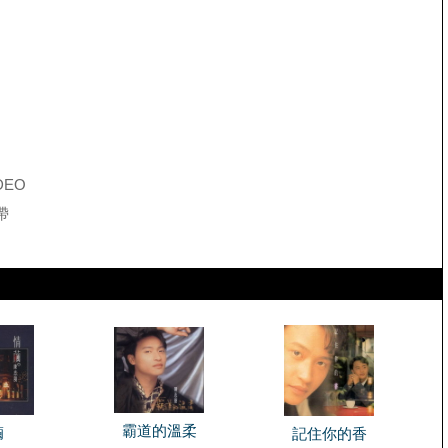
DEO
帶
霸道的溫柔
繭
記住你的香