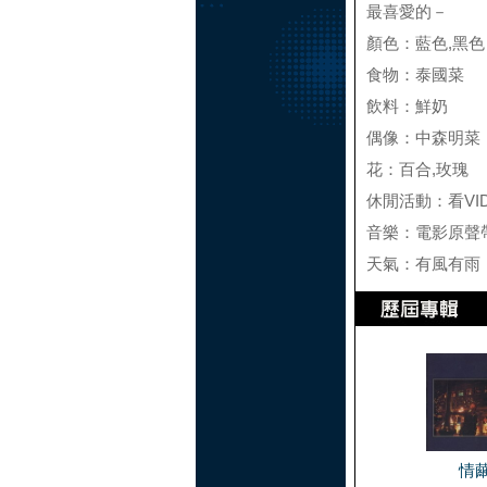
最喜愛的－
顏色：藍色,黑色
食物：泰國菜
飲料：鮮奶
偶像：中森明菜
花：百合,玫瑰
休閒活動：看VI
音樂：電影原聲
天氣：有風有雨
情