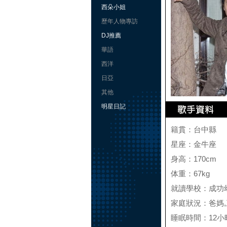
西朵小姐
歷年人物專訪
DJ推薦
華語
西洋
日亞
其他
明星日記
籍貫：台中縣
星座：金牛座
身高：170cm
体重：67kg
就讀學校：成功
家庭狀況：爸媽,
睡眠時間：12小