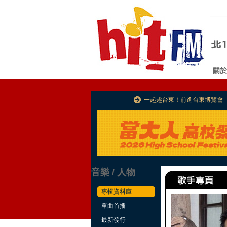
一起趣台東！前進台東博覽會
音樂 / 人物
專輯資料庫
單曲首播
最新發行