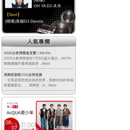
(聯播)
OH YA DJ-木木
【Next】
(聯播)夜貓DJ-Dennis
【HitFm正在進行】
(聯播)
OH YA DJ-木木
2026台東博覽會直擊！Hit Fm
2026台東博覽會於7月3日盛大展出，Hit Fm
【Next】
聯播網攜手臺東縣政府
...More
(聯播)夜貓DJ-Dennis
周興哲新歌7/15全球首播
「完美是我想送給你的世界，我會在你的幸福
裡重獲新生。」 周興哲《A
...More
【HitFm正在進行】
(聯播)
OH YA DJ-木木
【Next】
(聯播)夜貓DJ-Dennis