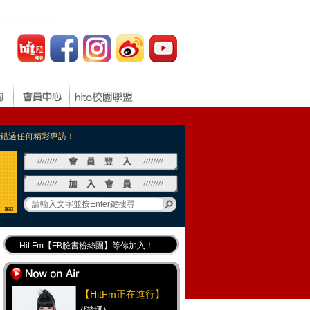
，不錯過任何精彩專訪！
Hit Fm【FB臉書粉絲團】等你加入！
最專業《DJ推薦》好音樂千萬別錯過！
好康報報 最新優惠訊息都在這！
【HitFm正在進行】
Hit Fm的【IG】新鮮又好玩快加入！