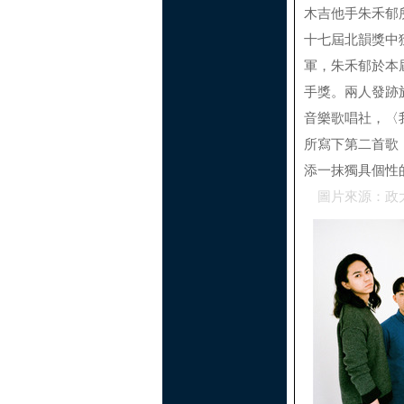
木吉他手朱禾郁
十七屆北韻獎中
軍，朱禾郁於本
手獎。兩人發跡
音樂歌唱社，〈
所寫下第二首歌
添一抹獨具個性
圖片來源：政