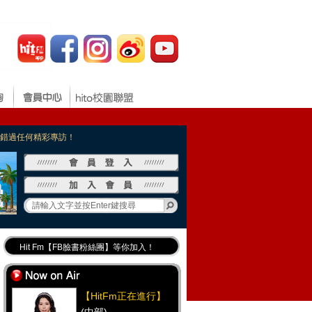
，不錯過任何精彩專訪！
Hit Fm【FB臉書粉絲團】等你加入！
最專業《DJ推薦》好音樂千萬別錯過！
好康報報 最新優惠訊息都在這！
【HitFm正在進行】
Hit Fm的【IG】新鮮又好玩快加入！