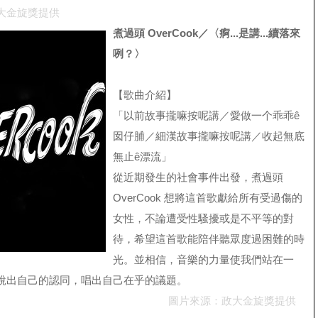
大金旋獎提供
煮過頭 OverCook／〈痾...是講...續落來
咧？〉
【歌曲介紹】
「以前故事攏嘛按呢講／愛做一个乖乖ê
囡仔脯／細漢故事攏嘛按呢講／收起無底
無止ê漂流」
從近期發生的社會事件出發，煮過頭
OverCook 想將這首歌獻給所有受過傷的
女性，不論遭受性騷擾或是不平等的對
待，希望這首歌能陪伴聽眾度過困難的時
光。並相信，音樂的力量使我們站在一
說出自己的認同，唱出自己在乎的議題。
圖片來源：政大金旋獎提供