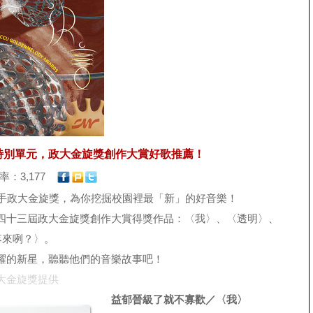
sh 特別單元，政大金旋獎創作大賞好歌推薦！
點閱率：3,177
h 聯手政大金旋獎，為你挖掘校園裡最「新」的好音樂！
四十三屆政大金旋獎創作大賞得獎作品：〈我〉、〈透明〉、
.續落來咧？〉。
耀的新星，聽聽他們的音樂故事吧！
大金旋獎提供
益郁晉級了就不寡歡／〈我〉