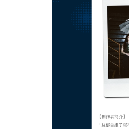
【創作者簡介】
「益郁晉級了就