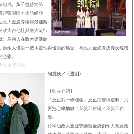
所組成。黃千益曾於第二
獲得獨唱國本土語組亞
屆政大金旋獎獲得最佳樂
於政大吉他社與臺大流行
我〉為兩人在政大樂活館
，而兩人也以一把木吉他與優美的嗓音，為政大金旋獎決賽夜晚增
的色彩。
大金旋獎提供
阿克沃／〈透明〉
【歌曲介紹】
「反正我一條爛命／反正我變得透明／只
要把心臟抽離／我就不在場／我就不在
場」
於本屆政大金旋獎榮獲金旋創作大賞及最