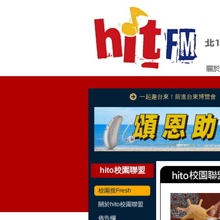
一起趣台東！前進台東博覽會
hito校園聯盟
校園搜Fresh
關於hito校園聯盟
佈告欄