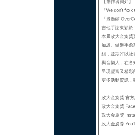
【創作者簡介】
「We don't fxxk 
「煮過頭 Over
吉他手謝東穎於 
本屆政大金旋獎
加恩、鍵盤手詹
組，並期許以社
與音樂人，在各
呈現豐富又精彩
更多活動資訊，
政大金旋獎 官
政大金旋獎 Face
政大金旋獎 Insta
政大金旋獎 YouT