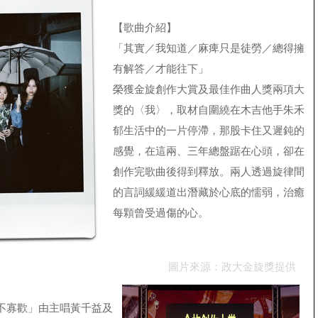
【歌曲介紹】
「其實／我知道／麻痺只是徒勞／總得擁
有解答／才能往下」
榮獲金旋創作大賞及最佳作曲人獎兩項大
獎的〈我〉，取材自圍繞在木吉他手朱禾
郁生活中的一片停滯，那股卡住又遲鈍的
感覺，在這兩、三年總盤踞在心頭，卻在
創作完歌曲後得到釋放。兩人透過旋律間
的言詞緩緩道出潛藏於心底的懦弱，治癒
每顆曾受過傷的心。
圖片來源：政大金旋獎提供
不寡歡」由主唱黃千益及