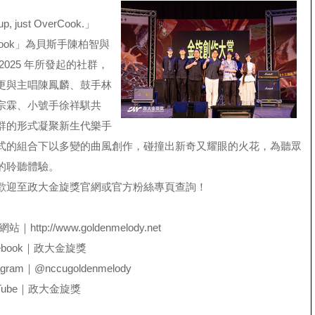
up, just OverCook.」
Cook」為貝斯手陳柏智與
2025 年所發起的社群，
更與主唱陳鳳麟、鼓手林
宗霖、小號手徐祥騏共
群的形式凝聚新生代樂手
式的組合下以多變的曲風創作，碰撞出新奇又耀眼的火花，為聽眾
的聆聽體驗。
歡迎至政大金旋獎官網或官方粉絲專頁查詢！
方網站｜
http://www.goldenmelody.net
book｜
政大金旋獎
gram｜
@nccugoldenmelody
ube｜
政大金旋獎