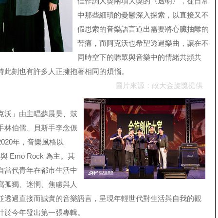
佳作詞人獎兩項大獎的〈透明〉，從日常
中那些細瑣的憂鬱深入探索，以直接又不
假思索的音樂語言道出需要將心臟抽離的
苦痛，而阿克沃也希望透過樂曲，讓在不
同時空下的聽眾與音樂中的情緒共頻共
時此刻也有許多人正擁抱著相同的煩惱。
圖片來源：政大金旋獎提供
克沃」由主唱蘇晨昊、鼓
手林伯儒、貝斯手李念侲
020年，音樂風格以
ock 與 Emo Rock 為主。其
自當代青年在都市生活中
寫孤獨、迷惘、焦慮與人
並透過直接而誠實的音樂語言，呈現年輕世代對生活與自我的觀
計於今年發出第一張專輯。