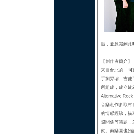
振，並意識到此
【創作者簡介】
來自台北的「阿
手劉羿璿、吉他
所組成，成立於2
Alternative R
音樂創作多取材
的情感經驗，描
際關係等議題，
察。而樂團也預