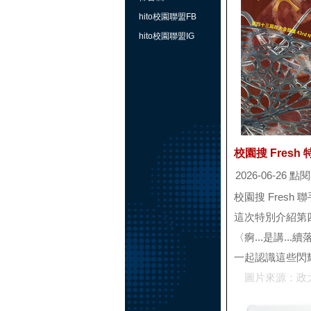
hito校園聯盟FB
hito校園聯盟IG
校園搜 Fre
2026-06-26 
校園搜 Fres
這次特別介紹第
〈痾...是講..
一起認識這些閃
圖片來源：政