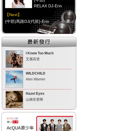
(中部)
RELAX DJ-Erin
【Next】
(中部)馬路DJ(代班)-Erin
【HitFm正在進行】
(南部)
元氣DJ-Momoko
I Know Too Much
艾麗高登
【Next】
(南部)不累DJ-Bibi趙之璧
WILDCHILD
Alex Warren
【HitFm正在進行】
(宜蘭)
Hazel Eyes
午茶DJ-SoWhat
山姆史密斯
【Next】
(宜蘭)不累DJ-Bibi趙之璧