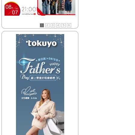
【HitFm正在進行】
(花東)
元氣音樂
【Next】
1
2
3
4
5
6
(花東)不累DJ-Bibi趙之璧
【HitFm正在進行】
(北部)
午茶DJ-SoWhat
【Next】
(北部)不累DJ-Bibi趙之璧