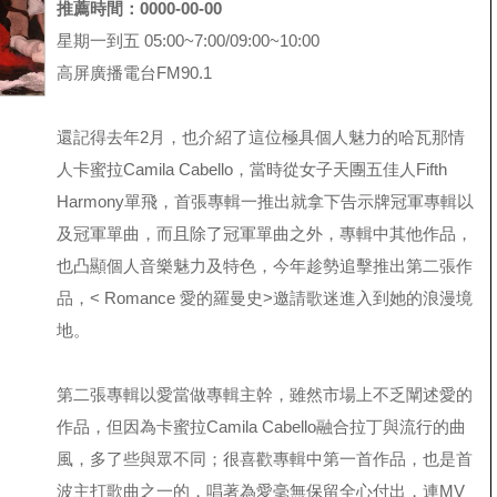
推薦時間：0000-00-00
星期一到五 05:00~7:00/09:00~10:00
高屏廣播電台FM90.1
還記得去年2月，也介紹了這位極具個人魅力的哈瓦那情
人卡蜜拉Camila Cabello，當時從女子天團五佳人Fifth
Harmony單飛，首張專輯一推出就拿下告示牌冠軍專輯以
及冠軍單曲，而且除了冠軍單曲
之外，專輯中其他作品，
也凸顯個人音樂魅力及特色，今年趁勢追擊推出第二張作
品，< Romance 愛的羅曼史>邀請歌迷進入到她的浪漫境
地。
第二張專輯以愛當做專輯主幹，雖然市場上不乏闡述愛的
作品，但因為卡蜜拉Camila Cabello融合拉丁與流行的曲
風，多了些與眾不同；很喜歡專輯中第一首作品，也是首
波主打歌曲之一的
，唱著為愛毫無保留全心付出，連MV