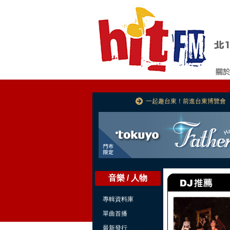
一起趣台東！前進台東博覽會
音樂 / 人物
專輯資料庫
單曲首播
最新發行