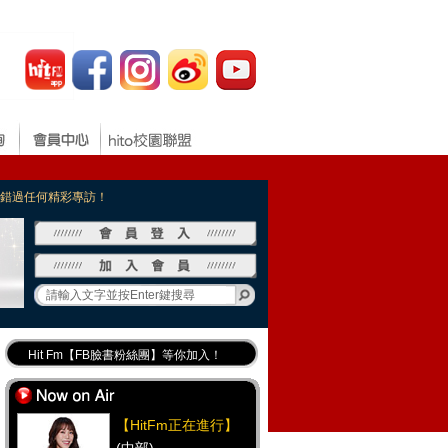
，不錯過任何精彩專訪！
Hit Fm【FB臉書粉絲團】等你加入！
最專業《DJ推薦》好音樂千萬別錯過！
好康報報 最新優惠訊息都在這！
【HitFm正在進行】
Hit Fm的【IG】新鮮又好玩快加入！