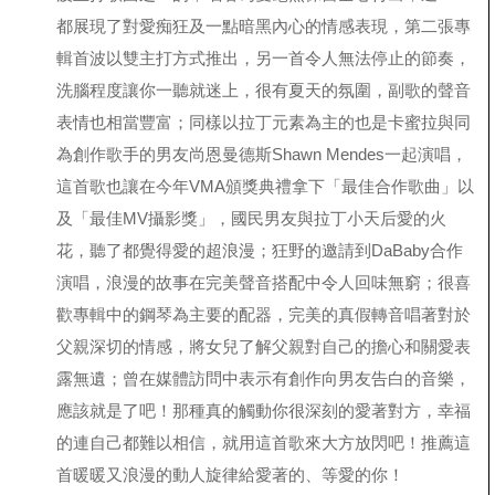
都展現了對愛痴狂及一點暗黑內心的情感表現，第二張專
輯首波以雙主打方式推出，另一首
令人無法停止的節奏，
洗腦程度讓你一聽就迷上，很有夏天的氛圍，副歌的聲音
表情也相當豐富；同樣以拉丁元素為主的
也是卡蜜拉與同
為創作歌手的男友尚恩曼德斯Shawn Mendes一起演唱，
這首歌也讓在今年VMA頒獎典禮拿下「最佳合作歌曲」以
及「最佳MV攝影獎」，國民男友與拉丁小天后愛的火
花，聽了都覺得愛的超浪漫；狂野的
邀請到DaBaby合作
演唱，浪漫的故事在完美聲音搭配中令人回味無窮；很喜
歡專輯中的
鋼琴為主要的配器，完美的真假轉音唱著對於
父親深切的情感，將女兒了解父親對自己的擔心和關愛表
露無遺；曾在媒體訪問中表示有創作向男友告白的音樂，
應該就是
了吧！那種真的觸動你很深刻的愛著對方，幸福
的連自己都難以相信，就用這首歌來大方放閃吧！推薦這
首暖暖又浪漫的動人旋律給愛著的、等愛的你！