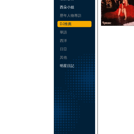
西朵小姐
歷年人物專訪
DJ推薦
華語
西洋
日亞
其他
明星日記