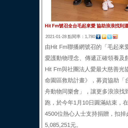
Hit Fm號召全台毛起來愛 協助浪浪找到
2021-01-28 點閱率：1,780
由Hit Fm聯播網號召的「毛起
愛護動物理念、傳遞正確領養及
Hit Fm與社團法人愛最大慈善光
命園區救助計畫》，募資協助「
舟動物同樂會」，讓更多浪浪找到
跑，於今年1月10日圓滿結束，在
4500位熱心人士支持捐贈，扣
5,085,251元。