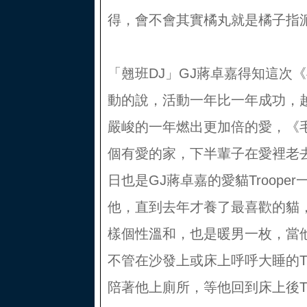
得，會不會其實橘丸就是橘子指
「翹班DJ」GJ蔣卓嘉得知這次《
動的說，活動一年比一年成功，
嚴峻的一年燃出更加倍的愛，《
個有愛的家，下半輩子在愛裡老去
日也是GJ蔣卓嘉的愛貓Troop
他，直到去年才養了最喜歡的貓，他
樣個性溫和，也是暖男一枚，當
不管在沙發上或床上呼呼大睡的Tr
陪著他上廁所，等他回到床上後Tr