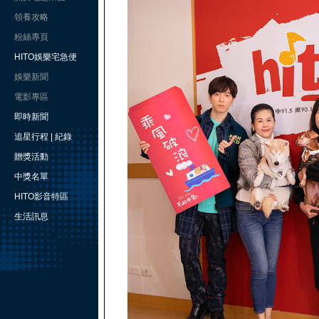
領養攻略
粉絲專頁
HITO娛樂宅急便
娛樂新聞
電影專區
即時新聞
追星行程 | 紀錄
贈獎活動
中獎名單
HITO影音特區
生活訊息