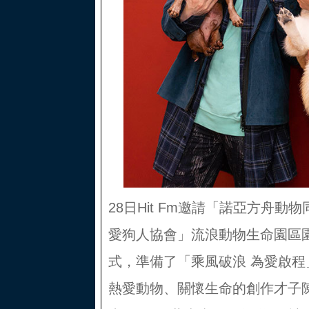
28日Hit Fm邀請「諾亞方舟
愛狗人協會」流浪動物生命園區
式，準備了「乘風破浪 為愛啟
熱愛動物、關懷生命的創作才子