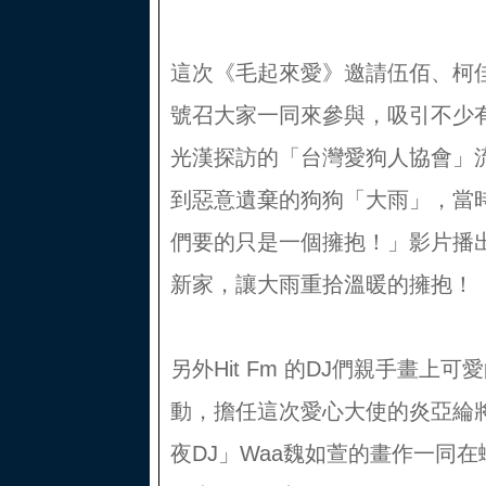
這次《毛起來愛》邀請伍佰、柯
號召大家一同來參與，吸引不少
光漢探訪的「台灣愛狗人協會」
到惡意遺棄的狗狗「大雨」，當
們要的只是一個擁抱！」影片播
新家，讓大雨重拾溫暖的擁抱！
另外Hit Fm 的DJ們親手畫上
動，擔任這次愛心大使的炎亞綸將愛
夜DJ」Waa魏如萱的畫作一同