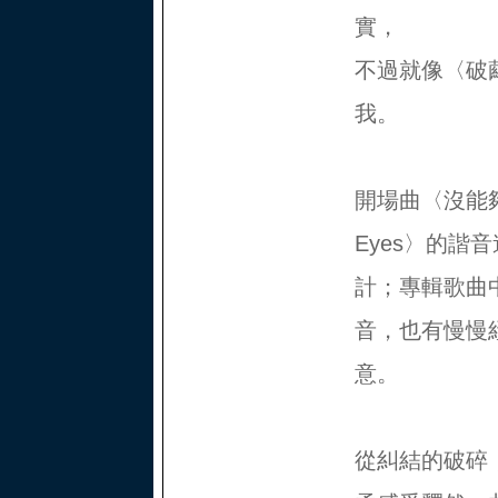
實，
不過就像〈破
我。
開場曲〈沒能夠
Eyes〉的諧
計；專輯歌曲
音，也有慢慢
意。
從糾結的破碎