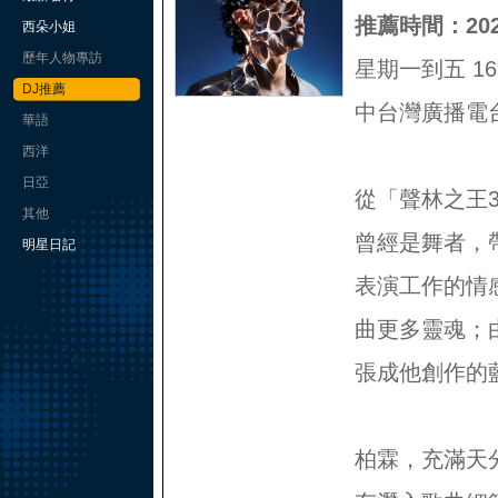
推薦時間：2025
西朵小姐
歷年人物專訪
星期一到五 16:0
DJ推薦
中台灣廣播電台F
華語
西洋
日亞
從「聲林之王
其他
曾經是舞者，
明星日記
表演工作的情
曲更多靈魂；
張成他創作的
柏霖，充滿天