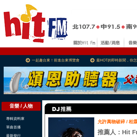
一起趣台東！前進台東博覽會
最HOT的即時新聞，你
音樂 / 人物
專輯資料庫
允許萬物破碎 / 柏霖
單曲首播
推薦人：Hit F
最新發行