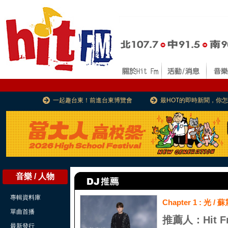
一起趣台東！前進台東博覽會
最HOT的即時新聞，你
音樂 / 人物
專輯資料庫
Chapter 1 : 光 / 
單曲首播
推薦人：Hit
最新發行