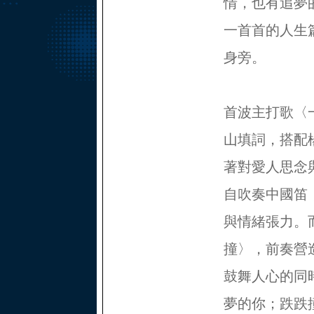
情，也有追夢
一首首的人生
身旁。
首波主打歌〈
山填詞，搭配
著對愛人思念
自吹奏中國笛
與情緒張力。
撞〉，前奏營造出
鼓舞人心的同
夢的你；跌跌