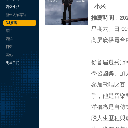
–小米
西朵小姐
歷年人物專訪
推薦時間：2026
DJ推薦
星期六、日 09:0
華語
西洋
高屏廣播電台FM
日亞
其他
從首屆選秀冠
明星日記
學習國樂、加
參加歌唱比賽
手，他是音樂
洋稱為是自傳
段人生歷程與