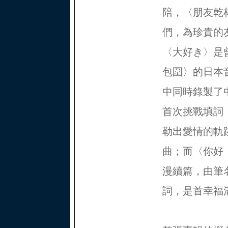
陪，〈朋友乾
們，為珍貴的
〈大好き〉是曾
包圍〉的日本
中同時錄製了
首次挑戰填詞
勒出愛情的軌
曲；而〈你好
漫續篇，由筆
詞，是首幸福