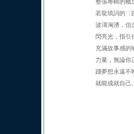
整張專輯的概
若龍填詞的〈
波濤洶湧，信
閃亮光，指引
充滿故事感的
力量，無論你
踐夢想永遠不
就能成就自己