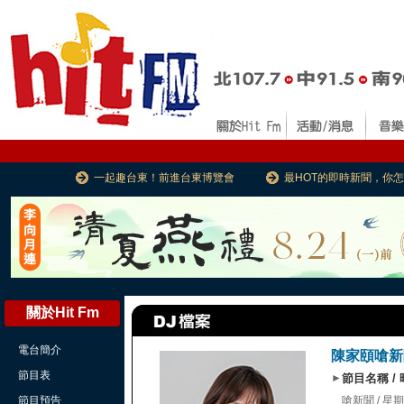
一起趣台東！前進台東博覽會
最HOT的即時新聞，你
關於Hit Fm
電台簡介
陳家頤嗆新
節目表
►
節目名稱 /
節目預告
嗆新聞 / 星期二