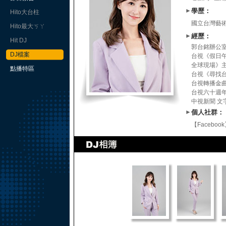
►
學歷：
Hito大台柱
國立台灣藝
Hito最大ㄎㄚ
►
經歷：
Hit DJ
郭台銘辦公室
DJ檔案
台視《假日午
全球現場》
點播特區
台視《尋找
台視轉播金
台視六十週年
中視新聞 文
►
個人社群：
【Faceboo