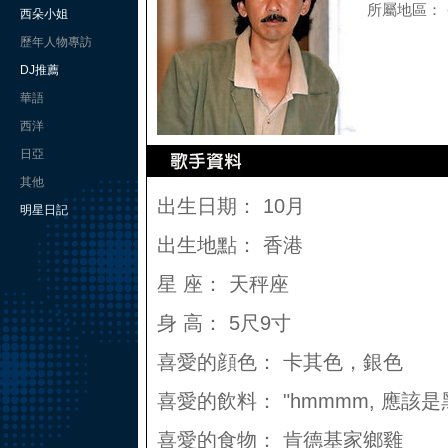
所屬地區：
西朵小姐
歷年人物專訪
DJ推薦
華語
西洋
日亞
其他
出生日期： 10月
明星日記
出生地點： 香港
星 座： 天秤座
身 高： 5尺9寸
喜愛的顔色： 卡其色，銀色
喜愛的飲料： "hmmmm, 應該
喜愛的食物： 肯德基家鄉雞