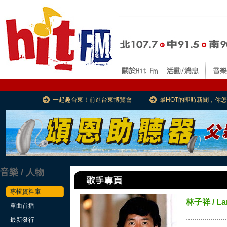
一起趣台東！前進台東博覽會
最HOT的即時新聞，你
音樂 / 人物
專輯資料庫
林子祥 / La
單曲首播
....................
最新發行