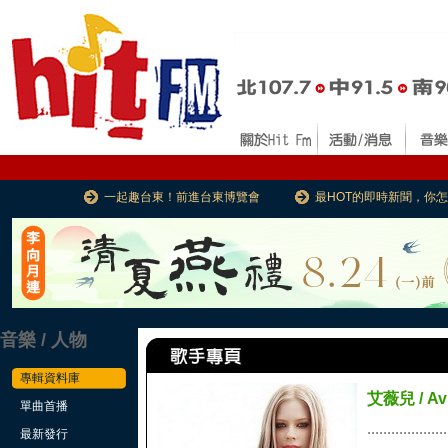
一起趣台東！前進台東博覽會
最HOT的即時新聞，你
音樂 / 人物
專輯資料庫
艾薇兒 / Avr
單曲首播
....................
最新發行