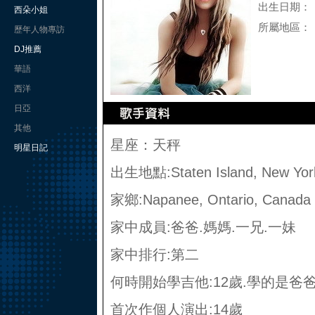
出生日期：
西朵小姐
所屬地區：
歷年人物專訪
DJ推薦
華語
西洋
日亞
其他
星座：天秤
明星日記
出生地點:Staten Island, New Yo
家鄉:Napanee, Ontario, Cana
家中成員:爸爸.媽媽.一兄.一妹
家中排行:第二
何時開始學吉他:12歲.學的是爸
首次作個人演出:14歲