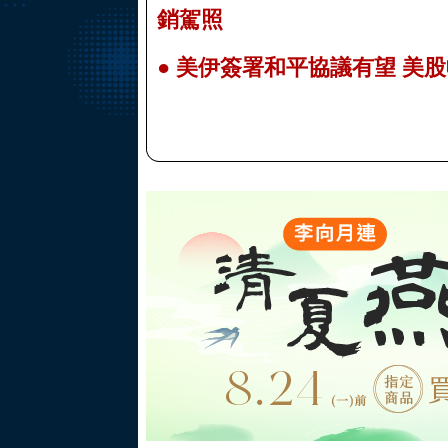
銷駕照
●
美伊簽署和平協議有望 美