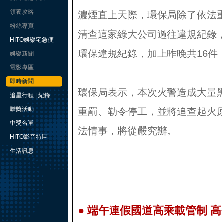
領養攻略
濃煙直上天際，環保局除了依法
粉絲專頁
清查這家綠大公司過往違規紀錄，
HITO娛樂宅急便
環保違規紀錄，加上昨晚共16件
娛樂新聞
電影專區
即時新聞
環保局表示，本次火警造成大量
追星行程 | 紀錄
贈獎活動
重罰、勒令停工，並將追查起火
中獎名單
法情事，將從嚴究辦。
HITO影音特區
生活訊息
●
端午連假國道高乘載管制 高