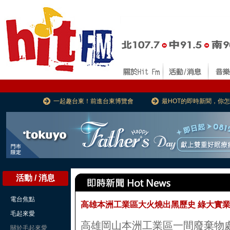
一起趣台東！前進台東博覽會
最HOT的即時新聞，你
活動 / 消息
電台焦點
高雄本洲工業區大火燒出黑歷史 綠大實業1
毛起來愛
高雄岡山本洲工業區一間廢棄物
關於毛起來愛