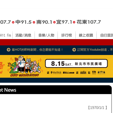
最HOT的即時新聞，你怎麼能不知道！
訂閱官方Youtube頻道
【1970/1/1 】