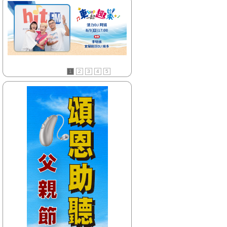
【HitFm正在進行】
(花東)
流行最精選
【Next】
(花東)只想聽音樂
1
2
3
4
5
【HitFm正在進行】
(北部)
流行最前線
【Next】
(北部)只想聽音樂