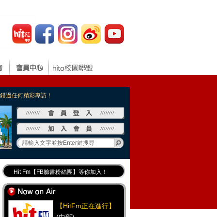
，不錯過任何精彩專訪！
Hit Fm【FB臉書粉絲團】等你加入！
最專業《DJ推薦》好音樂千萬別錯過！
好康報報 最新優惠訊息都在這！
【HitFm正在進行】
Hit Fm的【IG】新鮮又好玩快加入！