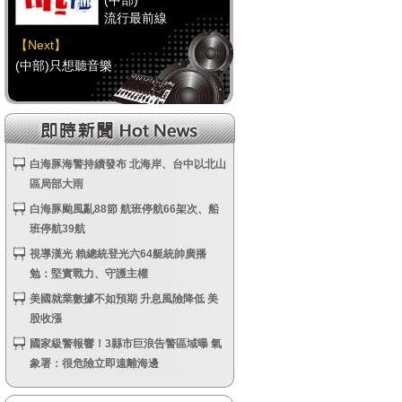
(中部)
流行最前線
【Next】
(中部)只想聽音樂
【HitFm正在進行】
(南部)
流行最前線
白海豚海警持續發布 北海岸、台中以北山
區局部大雨
【Next】
(南部)HAPPY DJ-Tracy
白海豚颱風亂88節 航班停航66架次、船
班停航39航
視導漢光 賴總統登光六64艇統帥廣播
【HitFm正在進行】
勉：堅實戰力、守護主權
(宜蘭)
美國就業數據不如預期 升息風險降低 美
流行最前線
股收漲
【Next】
國家級警報響！3縣市巨浪告警區域曝 氣
(宜蘭)只想聽音樂
象署：很危險立即遠離海邊