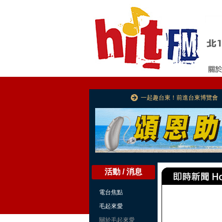
一起趣台東！前進台東博覽會
活動 / 消息
電台焦點
毛起來愛
關於毛起來愛