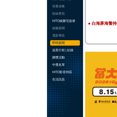
領養攻略
粉絲專頁
HITO娛樂宅急便
●
白海豚海警持
娛樂新聞
電影專區
即時新聞
追星行程 | 紀錄
贈獎活動
中獎名單
HITO影音特區
生活訊息