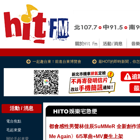
一起趣台東！前進台東博覽會
最HOT的即時新聞，你
活動 / 消息
電台焦點
都會感性男聲林佳辰SuMMeR 全新創作浪
毛起來愛
Me Again〉6/5單曲+MV慶生上架
關於毛起來愛