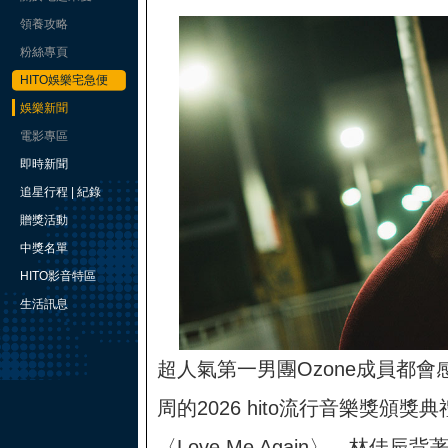
領養攻略
粉絲專頁
HITO娛樂宅急便
娛樂新聞
電影專區
即時新聞
追星行程 | 紀錄
贈獎活動
中獎名單
HITO影音特區
生活訊息
超人氣第一男團Ozone成員都會
周的2026 hito流行音樂獎頒
〈Love Me Again〉，林佳