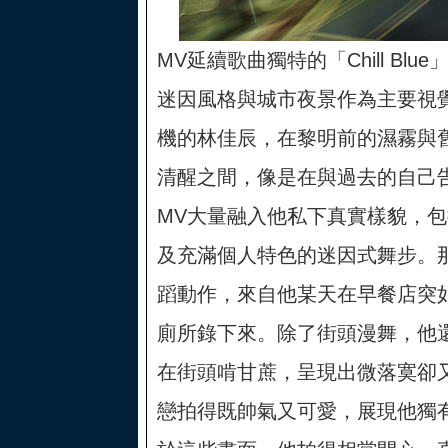
MV延續歌曲獨特的「Chill Bl
迷因風格與城市夜景作為主要視
機的林佳辰，在黎明前的濕霧與
清醒之間，像是在與過去的自己
MV大量融入他私下真實樣貌，
及充滿個人特色的迷因式舞步。
蹈動作，來自他某天在早餐店突
廁所錄下來。除了街頭漫舞，他
在街頭啃甘蔗，呈現出微落寞卻
戀拍得既帥氣又可愛，展現他獨