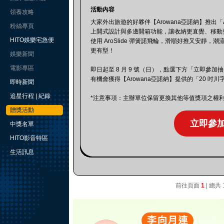
活動內容
領養攻略
大家外出旅遊的好夥伴【Arowana亞諾納】推出「A
粉絲專頁
上開式設計與多邊開箱功能，讓收納更直覺、移動
HITO娛樂宅急便
使用 AroSlide 彈簧諾飛輪，滑順好推又安靜
更有型！
娛樂新聞
電影專區
即日起至 8 月 9 號（日），點選下方「立即參
有機會獲得【Arowana亞諾納】提供的「20 吋
即時新聞
追星行程 | 紀錄
*注意事項：主辦單位保留更換其他等值獎項之權
贈獎活動
立即參
中獎名單
HITO影音特區
生活訊息
前往頁面
1
| 總共 