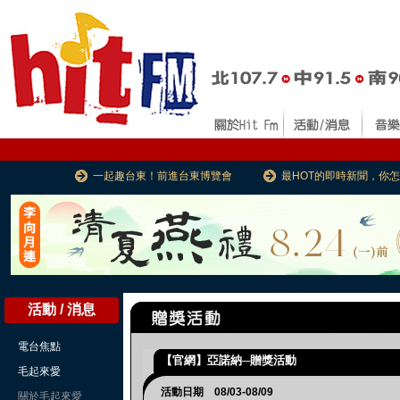
一起趣台東！前進台東博覽會
最HOT的即時新聞，你
活動 / 消息
電台焦點
【官網】亞諾納─贈獎活動
毛起來愛
活動日期 08/03-08/09
關於毛起來愛