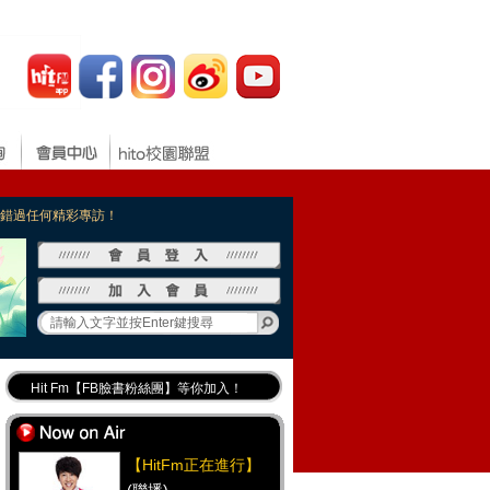
，不錯過任何精彩專訪！
Hit Fm【FB臉書粉絲團】等你加入！
最專業《DJ推薦》好音樂千萬別錯過！
好康報報 最新優惠訊息都在這！
【HitFm正在進行】
Hit Fm的【IG】新鮮又好玩快加入！