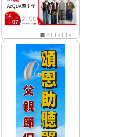
【HitFm正在進行】
(聯播)
夜貓DJ-Dennis
【Next】
(花東)流行最精選
1
2
3
4
5
6
【HitFm正在進行】
(聯播)
夜貓DJ-Dennis
【Next】
(北部)流行最前線