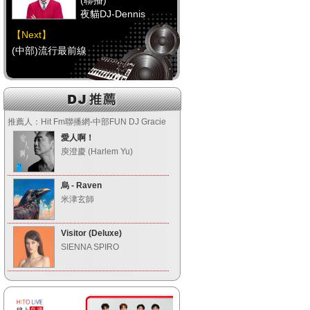
(聯播)
夜貓DJ-Dennis
【Next】
(中部)流行最前線
【HitFm正在進行】
(聯播)
推薦人：Hit Fm聯播網-中部FUN DJ Gracie
夜貓DJ-Dennis
愛人啊！
【Next】
庾澄慶 (Harlem Yu)
(南部)流行最前線
烏 - Raven
米津玄師
【HitFm正在進行】
(聯播)
Visitor (Deluxe)
夜貓DJ-Dennis
SIENNA SPIRO
【Next】
(宜蘭)流行最前線