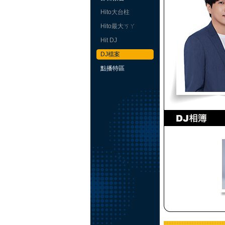
Hito大台柱
Hito最大ㄎㄚ
Hit DJ
DJ檔案
點播特區