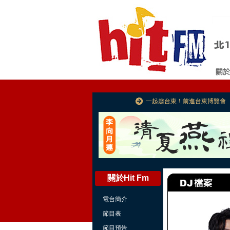
一起趣台東！前進台東博覽會
關於Hit Fm
電台簡介
節目表
節目預告