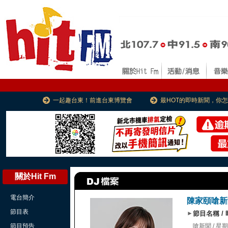
一起趣台東！前進台東博覽會
最HOT的即時新聞，你
關於Hit Fm
電台簡介
陳家頤嗆新
節目表
►
節目名稱 /
節目預告
嗆新聞 / 星期二