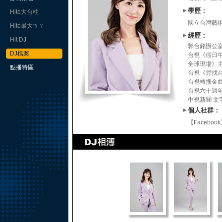
►
學歷：
Hito大台柱
國立台灣藝
Hito最大ㄎㄚ
►
經歷：
Hit DJ
郭台銘辦公室
DJ檔案
台視《假日午
全球現場》
點播特區
台視《尋找
台視轉播金
台視六十週年
中視新聞 文
►
個人社群：
【Faceboo