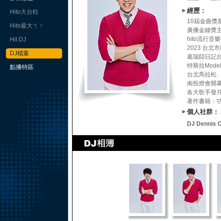
►
經歷：
Hito大台柱
10屆金曲獎
Hito最大ㄎㄚ
廣播金鐘獎
hito流行
Hit DJ
2023 台
DJ檔案
葛瑞囧日記
特斯拉Mode
點播特區
台北馬拉松
南投燈會開
各大歌手發
著作書籍：
►
個人社群：
DJ Dennis Of