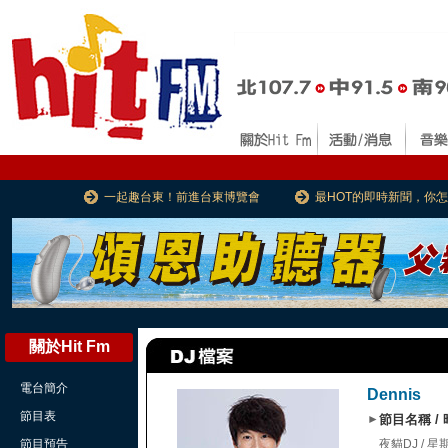
一起趣台東！前進台東博覽會
最HOT的即時新聞，你
關於Hit Fm
電台簡介
Dennis
節目表
►
節目名稱 /
節目預告
夜貓DJ / 星期