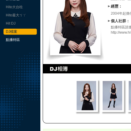
►
經歷：
Hito大台柱
2004年起擔任
Hito最大ㄎㄚ
►
個人社群：
Hit DJ
點播特區請
DJ檔案
http://www.
點播特區