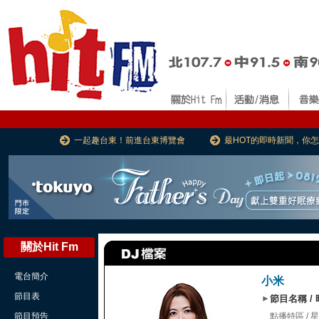
一起趣台東！前進台東博覽會
最HOT的即時新聞，你
關於Hit Fm
電台簡介
小米
節目表
►
節目名稱 /
節目預告
點播特區 / 星