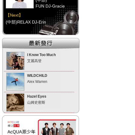
(中部)
FUN DJ-Gracie
【Next】
(中部)RELAX DJ-Erin
【HitFm正在進行】
(南部)
午餐DJ(代班)-韋恩
I Know Too Much
艾麗高登
【Next】
(南部)元氣DJ-FIFI菲菲
WILDCHILD
Alex Warren
【HitFm正在進行】
(宜蘭)
Hazel Eyes
翹班DJ-維多
山姆史密斯
【Next】
(宜蘭)午茶DJ-SoWhat