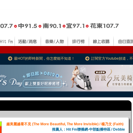
最HOT的即時新聞，你怎麼能不知道！
訂閱官方Youtube頻道
越美麗越看不見 (The More Beautiful, The More Invisible) / 楊乃文 (Faith)
推薦人：Hit Fm聯播網-中部點播特區 / Debbie