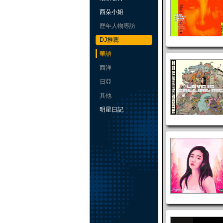
西朵小姐
歷年人物專訪
DJ推薦
華語
西洋
日亞
其他
明星日記