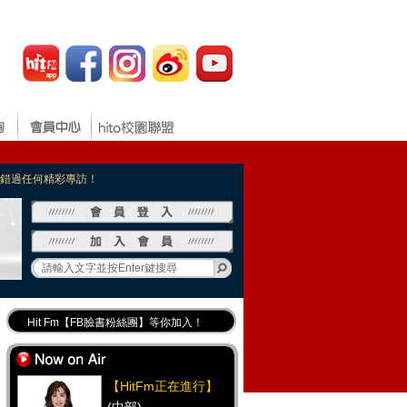
，不錯過任何精彩專訪！
Hit Fm【FB臉書粉絲團】等你加入！
最專業《DJ推薦》好音樂千萬別錯過！
好康報報 最新優惠訊息都在這！
【HitFm正在進行】
Hit Fm的【IG】新鮮又好玩快加入！