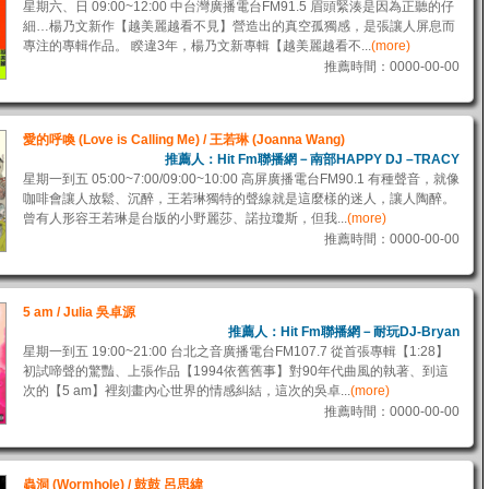
星期六、日 09:00~12:00 中台灣廣播電台FM91.5 眉頭緊湊是因為正聽的仔
細…楊乃文新作【越美麗越看不見】營造出的真空孤獨感，是張讓人屏息而
專注的專輯作品。 睽違3年，楊乃文新專輯【越美麗越看不...
(more)
推薦時間：0000-00-00
愛的呼喚 (Love is Calling Me) / 王若琳 (Joanna Wang)
推薦人：Hit Fm聯播網－南部HAPPY DJ –TRACY
星期一到五 05:00~7:00/09:00~10:00 高屏廣播電台FM90.1 有種聲音，就像
咖啡會讓人放鬆、沉醉，王若琳獨特的聲線就是這麼樣的迷人，讓人陶醉。
曾有人形容王若琳是台版的小野麗莎、諾拉瓊斯，但我...
(more)
推薦時間：0000-00-00
5 am / Julia 吳卓源
推薦人：Hit Fm聯播網－耐玩DJ-Bryan
星期一到五 19:00~21:00 台北之音廣播電台FM107.7 從首張專輯【1:28】
初試啼聲的驚豔、上張作品【1994依舊舊事】對90年代曲風的執著、到這
次的【5 am】裡刻畫內心世界的情感糾結，這次的吳卓...
(more)
推薦時間：0000-00-00
蟲洞 (Wormhole) / 鼓鼓 呂思緯