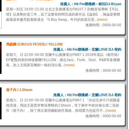
推薦人：Hit Fm聯播網－耐玩DJ-Bryan
星期一到五 19:00~21:00 台北之音廣播電台FM107.7 距離首張專輯【可以
唷】以來剛好是三年，花了這麼長時間完成的新作品【蟲洞】，無論是整體
曲風或有趣亮點都跟過去「G Boy Swag」年代的鼓鼓呂思...
(more)
推薦時間：0000-00-00
馬戲團 (CIRCUS FEVER) / YELLOW
推薦人：Hit Fm聯播網－宜蘭LOVE DJ-宥鈞
星期六、日 22:00~00:00 宜蘭中山廣播電台FM97.1 2018年底以《都市病》
EP驚豔四座的神迷樂團YELLOW，揉合Jazz、Funk、Soul、R&B等多種樂
風，加上主唱黃宣獨樹一格的演出風...
(more)
推薦時間：0000-00-00
巷子內 / J.Sheon
推薦人：Hit Fm聯播網－宜蘭LOVE DJ-宥鈞
星期六、日 22:00~00:00 宜蘭中山廣播電台FM97.1 「街頭兄弟不只很餓還
很浪漫」用該主題貫穿整張專輯的J.Sheon，等了兩年半終於推出第二張新
作《巷子內》，除了再次展現幽默創作風格，歌唱實力也提升不...
(more)
推薦時間：0000-00-00