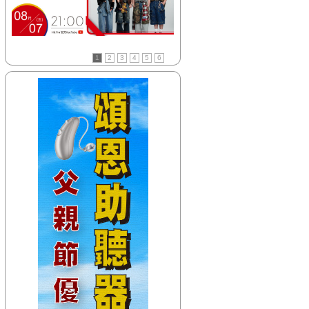
【HitFm正在進行】
(花東)
翹班DJ-GJ蔣卓嘉
【Next】
1
2
3
4
5
6
(花東)元氣音樂
【HitFm正在進行】
(北部)
翹班DJ-GJ蔣卓嘉
【Next】
(北部)午茶DJ-SoWhat