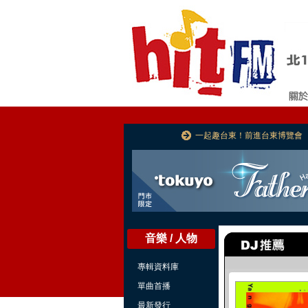
一起趣台東！前進台東博覽會
音樂 / 人物
專輯資料庫
單曲首播
最新發行