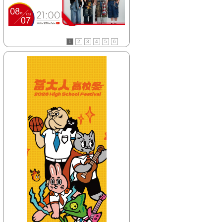
【HitFm正在進行】
(聯播)
活力DJ-阿娟
【Next】
1
2
3
4
5
6
(花東)翹班DJ-GJ蔣卓嘉
【HitFm正在進行】
(聯播)
活力DJ-阿娟
【Next】
(北部)翹班DJ-GJ蔣卓嘉