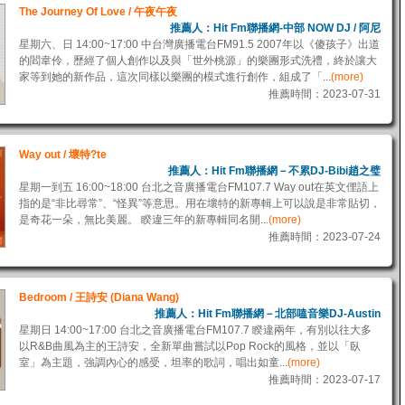
The Journey Of Love / 午夜午夜
推薦人：Hit Fm聯播網-中部 NOW DJ / 阿尼
星期六、日 14:00~17:00 中台灣廣播電台FM91.5 2007年以《傻孩子》出道
的閻韋伶，歷經了個人創作以及與「世外桃源」的樂團形式洗禮，終於讓大
家等到她的新作品，這次同樣以樂團的模式進行創作，組成了「...
(more)
推薦時間：2023-07-31
Way out / 壞特?te
推薦人：Hit Fm聯播網－不累DJ-Bibi趙之璧
星期一到五 16:00~18:00 台北之音廣播電台FM107.7 Way out在英文俚語上
指的是“非比尋常”、“怪異”等意思。用在壞特的新專輯上可以說是非常貼切，
是奇花一朵，無比美麗。 睽違三年的新專輯同名開...
(more)
推薦時間：2023-07-24
Bedroom / 王詩安 (Diana Wang)
推薦人：Hit Fm聯播網－北部嗑音樂DJ-Austin
星期日 14:00~17:00 台北之音廣播電台FM107.7 睽違兩年，有別以往大多
以R&B曲風為主的王詩安，全新單曲嘗試以Pop Rock的風格，並以「臥
室」為主題，強調內心的感受，坦率的歌詞，唱出如童...
(more)
推薦時間：2023-07-17