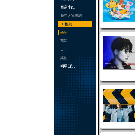
西朵小姐
歷年人物專訪
DJ推薦
華語
西洋
日亞
其他
明星日記