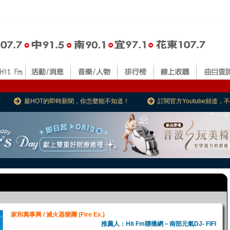
最HOT的即時新聞，你怎麼能不知道！
訂閱官方Youtube頻道
家和萬事興 / 滅火器樂團 (Fire Ex.)
推薦人：Hit Fm聯播網－南部元氣DJ- FIFI