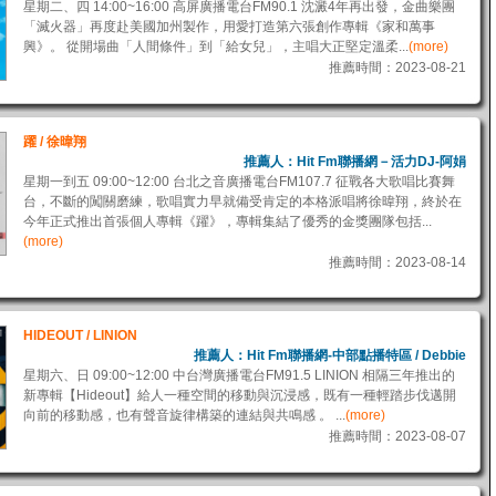
星期二、四 14:00~16:00 高屏廣播電台FM90.1 沈澱4年再出發，金曲樂團
「滅火器」再度赴美國加州製作，用愛打造第六張創作專輯《家和萬事
興》。 從開場曲「人間條件」到「給女兒」，主唱大正堅定溫柔...
(more)
推薦時間：2023-08-21
躍 / 徐暐翔
推薦人：Hit Fm聯播網－活力DJ-阿娟
星期一到五 09:00~12:00 台北之音廣播電台FM107.7 征戰各大歌唱比賽舞
台，不斷的闖關磨練，歌唱實力早就備受肯定的本格派唱將徐暐翔，終於在
今年正式推出首張個人專輯《躍》，專輯集結了優秀的金獎團隊包括...
(more)
推薦時間：2023-08-14
HIDEOUT / LINION
推薦人：Hit Fm聯播網-中部點播特區 / Debbie
星期六、日 09:00~12:00 中台灣廣播電台FM91.5 LINION 相隔三年推出的
新專輯【Hideout】給人一種空間的移動與沉浸感，既有一種輕踏步伐邁開
向前的移動感，也有聲音旋律構築的連結與共鳴感 。 ...
(more)
推薦時間：2023-08-07