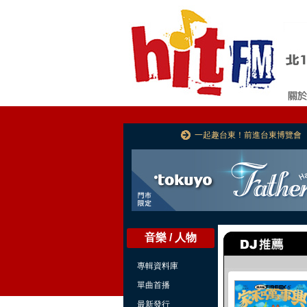
一起趣台東！前進台東博覽會
音樂 / 人物
專輯資料庫
單曲首播
最新發行