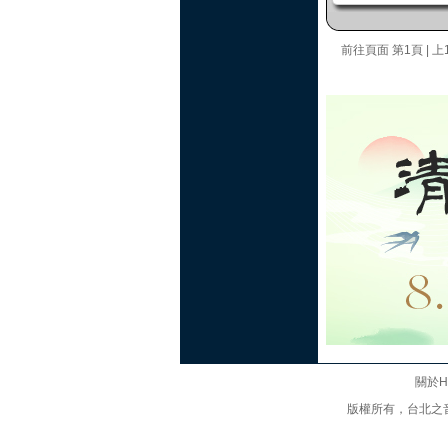
前往頁面
第1頁
|
上
關於Hi
版權所有，台北之音廣播股