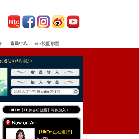
，不錯過任何精彩專訪！
Hit Fm【FB臉書粉絲團】等你加入！
最專業《DJ推薦》好音樂千萬別錯過！
好康報報 最新優惠訊息都在這！
【HitFm正在進行】
Hit Fm的【IG】新鮮又好玩快加入！