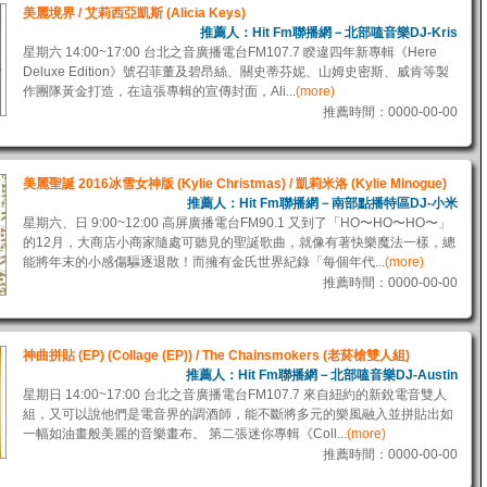
美麗境界 / 艾莉西亞凱斯 (Alicia Keys)
推薦人：Hit Fm聯播網－北部嗑音樂DJ-Kris
星期六 14:00~17:00 台北之音廣播電台FM107.7 睽違四年新專輯《Here
Deluxe Edition》號召菲董及碧昂絲、關史蒂芬妮、山姆史密斯、威肯等製
作團隊黃金打造，在這張專輯的宣傳封面，Ali...
(more)
推薦時間：0000-00-00
美麗聖誕 2016冰雪女神版 (Kylie Christmas) / 凱莉米洛 (Kylie Minogue)
推薦人：Hit Fm聯播網－南部點播特區DJ-小米
星期六、日 9:00~12:00 高屏廣播電台FM90.1 又到了「HO〜HO〜HO〜」
的12月，大商店小商家隨處可聽見的聖誕歌曲，就像有著快樂魔法一樣，總
能將年末的小感傷驅逐退散！而擁有金氏世界紀錄「每個年代...
(more)
推薦時間：0000-00-00
神曲拼貼 (EP) (Collage (EP)) / The Chainsmokers (老菸槍雙人組)
推薦人：Hit Fm聯播網－北部嗑音樂DJ-Austin
星期日 14:00~17:00 台北之音廣播電台FM107.7 來自紐約的新銳電音雙人
組，又可以說他們是電音界的調酒師，能不斷將多元的樂風融入並拼貼出如
一幅如油畫般美麗的音樂畫布。 第二張迷你專輯《Coll...
(more)
推薦時間：0000-00-00