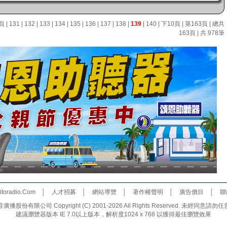
頁
|
131
|
132
|
133
|
134
|
135
|
136
|
137
|
138
|
139
|
140
|
下10頁
|
第163頁
| 總共
163頁 | 共 978筆
toradio.Com
│
人才招募
│
網站導覽
│
著作權聲明
│
廣告價目
│
聯
份有限公司 Copyright (C) 2001-2026 All Rights Reserved. 未經同
建議瀏覽器版本 IE 7.0以上版本，解析度1024 x 768 以獲得最佳瀏覽效果