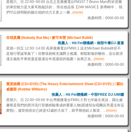
星期六、日 22:00~00:00 台北之音廣播電台FM107.7 Bruno Mars對於音樂
的掌控能力是大家耳熟能詳的， 而在他這張【24K MAGIC】新專輯中， 我
們可以很明顯的聽出他的功力又更上一層...
(more)
推薦時間：0000-00-00
非我莫屬 (Nobody But Me) / 麥可布雷 (Michael Bublé)
推薦人：Hit Fm聯播網－南部午餐DJ-童童
星期一到五 12:00~14:00 高屏廣播電台FM90.1 這次Michael Buble終於不
是發行聖誕單曲了！但整張新輯充滿爵士搖擺、輕鬆歡愉的暢快，這位新浪
漫主義歌手果然還是最適合年底過節的氛圍！如果正在...
(more)
推薦時間：0000-00-00
重度娛樂 (CD+DVD) (The Heavy Entertainment Show (CD+DVD) ) / 羅比
威廉斯 (Robbie Williams)
推薦人：Hit Fm聯播網－中部FREE DJ-UMI醬
星期六、日 22:00~00:00 中台灣廣播電台FM91.5 對七年級生來說，羅比威
廉斯是我們的西洋流行音樂經驗養成的重要人物(跟接招合唱團反而還沒有這
麼熟)，儘管他現在已經是42歲的大叔了，跟早期他給人叛逆、...
(more)
推薦時間：0000-00-00