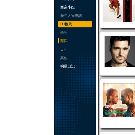
西朵小姐
歷年人物專訪
DJ推薦
華語
西洋
日亞
其他
明星日記