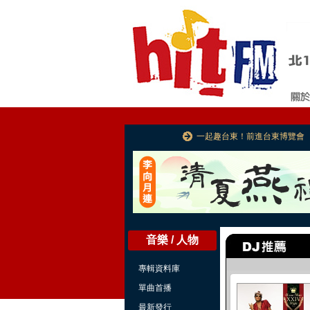
一起趣台東！前進台東博覽會
音樂 / 人物
專輯資料庫
單曲首播
最新發行