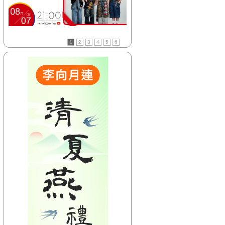
【HitFm正在進行】
(花東)
不累DJ-Bibi趙之璧
【Next】
1
2
3
4
5
6
(花東)POP 大國民-錢毅
【HitFm正在進行】
(北部)
不累DJ-Bibi趙之璧
【Next】
(北部)ciao俏 DJ-偉苓