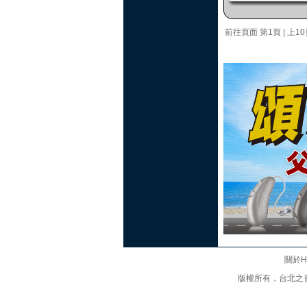
前往頁面
第1頁
|
上10
關於Hi
版權所有，台北之音廣播股