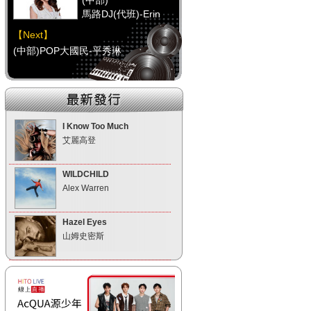
(中部)
馬路DJ(代班)-Erin
【Next】
(中部)POP大國民-平秀琳
【HitFm正在進行】
(南部)
不累DJ-Bibi趙之璧
I Know Too Much
艾麗高登
【Next】
(南部)POP大國民-平秀琳
WILDCHILD
Alex Warren
【HitFm正在進行】
(宜蘭)
Hazel Eyes
不累DJ-Bibi趙之璧
山姆史密斯
【Next】
(宜蘭)POP 大國民-錢毅