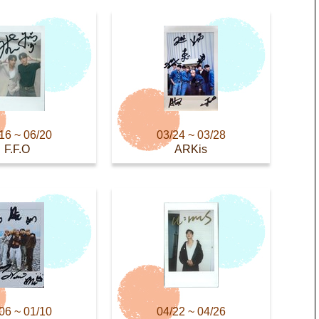
16 ~ 06/20
03/24 ~ 03/28
F.F.O
ARKis
06 ~ 01/10
04/22 ~ 04/26