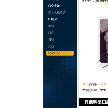
歌手：唐禹
西朵小姐
歷年人物專訪
DJ推薦
華語
西洋
日亞
其他
明星日記
♛
♛
♛
人氣指數：
❤
❤
❤
愛的鼓勵：