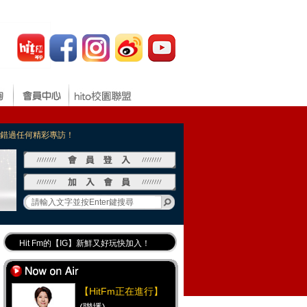
，不錯過任何精彩專訪！
Hit Fm的【IG】新鮮又好玩快加入！
Hit Fm【FB臉書粉絲團】等你加入！
最專業《DJ推薦》好音樂千萬別錯過！
【HitFm正在進行】
好康報報 最新優惠訊息都在這！