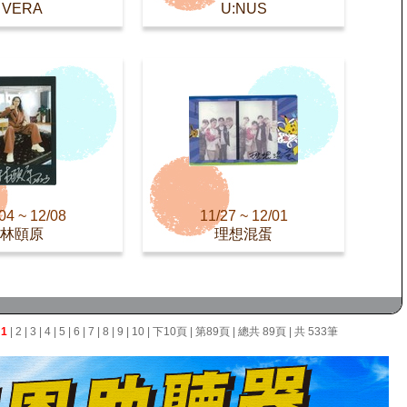
VERA
U:NUS
04 ~ 12/08
11/27 ~ 12/01
林頤原
理想混蛋
面
1
|
2
|
3
|
4
|
5
|
6
|
7
|
8
|
9
|
10
|
下10頁
|
第89頁
| 總共 89頁 | 共 533筆