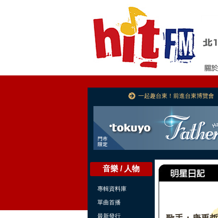
一起趣台東！前進台東博覽會
音樂 / 人物
專輯資料庫
單曲首播
最新發行