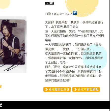
哲
09/14
日期：09/10 ~ 09/14
大家好~我是禹哲，我的第一張專輯終於發行
了，為了這天,我等了好久!
這一天是我拍攝『愛我』MV的側拍照片，其
實你們應該不知道今天我一次拍了三支MV吧!
哈哈~
一大早四點就起來了，我們總共拍了『最愛
還是你』、『愛你』、『分開以後』。
從天還沒亮一直拍到半夜，但因為這是我第
一張專輯進行第一次拍的MV，所以再累我都
甘之如飴，哈哈~
而且『愛我』這首歌公司跟導演這邊還找來
了艾迴的小師妹跟終極一班的好朋友們一起
參與演出，對我來說真的很開心跟感動，希
望你們也會喜歡喔!!!
♛