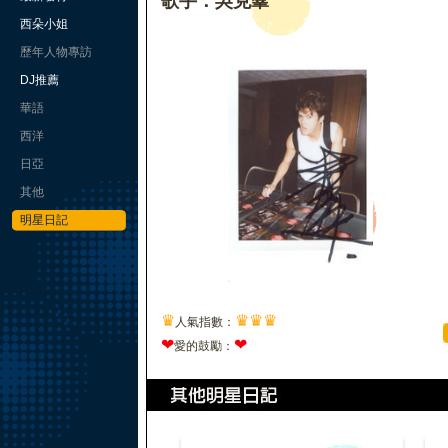
歌手：吳克羣
西朵小姐
歷年人物專訪
DJ推薦
華語
西洋
日亞
其他
明星日記
♛
♛
♛
♛
人氣指數：
❤
❤
愛的鼓勵：