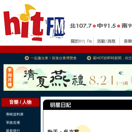
一起趣台東！前進台東博覽會
最HOT的即時新聞，你
音樂 / 人物
專輯資料庫
單曲首播
最新發行