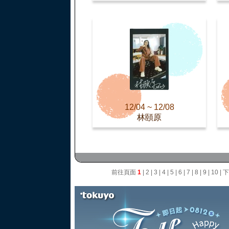
12/04 ~ 12/08
林頤原
前往頁面
1
|
2
|
3
|
4
|
5
|
6
|
7
|
8
|
9
|
10
|
下