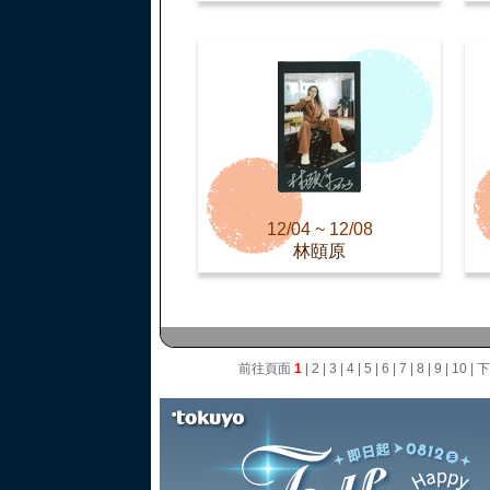
12/04 ~ 12/08
林頤原
前往頁面
1
|
2
|
3
|
4
|
5
|
6
|
7
|
8
|
9
|
10
|
下