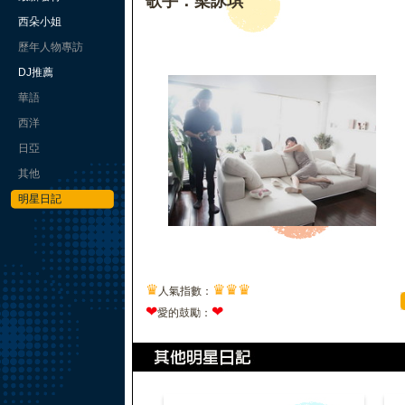
歌手：梁詠琪
西朵小姐
歷年人物專訪
DJ推薦
華語
西洋
日亞
其他
明星日記
♛
♛
♛
♛
人氣指數：
❤
❤
愛的鼓勵：