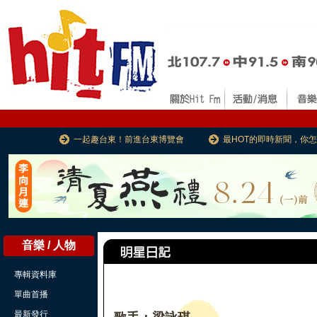
一起趣台東！前進台東博覽會
最HOT的即時新聞，你
音樂 / 人物
專輯資料庫
單曲首播
最新發行