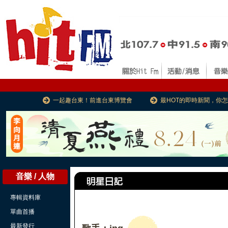
一起趣台東！前進台東博覽會
最HOT的即時新聞，你
音樂 / 人物
專輯資料庫
單曲首播
最新發行