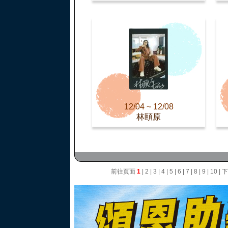
12/04 ~ 12/08
林頤原
前往頁面
1
|
2
|
3
|
4
|
5
|
6
|
7
|
8
|
9
|
10
|
下