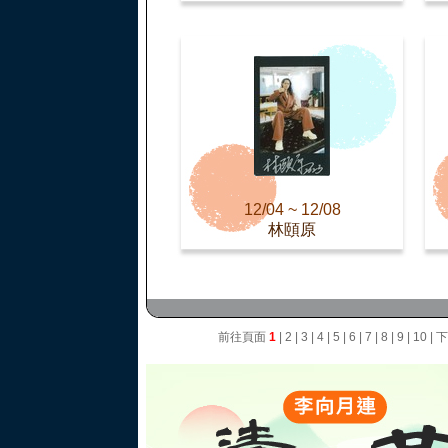
12/04 ~ 12/08
林頤原
前往頁面
1
|
2
|
3
|
4
|
5
|
6
|
7
|
8
|
9
|
10
|
下