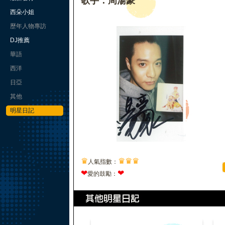
歌手：周湯豪
西朵小姐
歷年人物專訪
DJ推薦
華語
西洋
日亞
其他
明星日記
♛
♛
♛
♛
人氣指數：
❤
❤
愛的鼓勵：