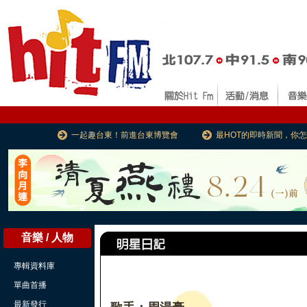
一起趣台東！前進台東博覽會
最HOT的即時新聞，你
音樂 / 人物
專輯資料庫
單曲首播
最新發行