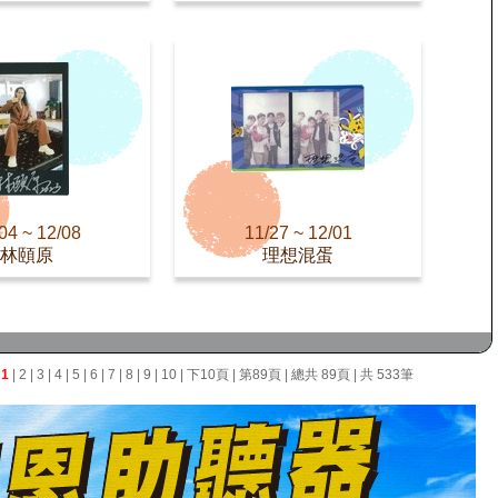
04 ~ 12/08
11/27 ~ 12/01
林頤原
理想混蛋
面
1
|
2
|
3
|
4
|
5
|
6
|
7
|
8
|
9
|
10
|
下10頁
|
第89頁
| 總共 89頁 | 共 533筆