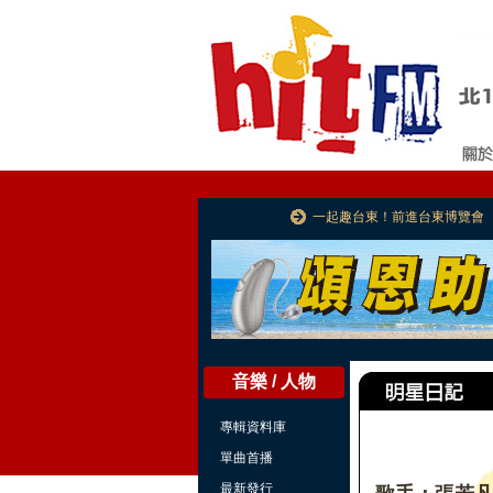
一起趣台東！前進台東博覽會
音樂 / 人物
專輯資料庫
單曲首播
最新發行