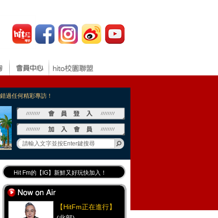
，不錯過任何精彩專訪！
Hit Fm的【IG】新鮮又好玩快加入！
Hit Fm【FB臉書粉絲團】等你加入！
最專業《DJ推薦》好音樂千萬別錯過！
【HitFm正在進行】
好康報報 最新優惠訊息都在這！