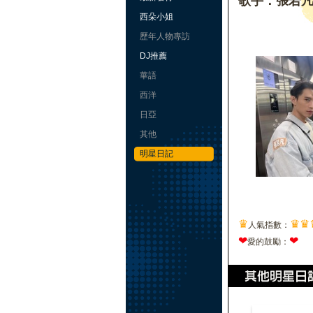
歌手：張若
西朵小姐
歷年人物專訪
DJ推薦
華語
西洋
日亞
其他
明星日記
♛
♛
♛
人氣指數：
❤
❤
愛的鼓勵：