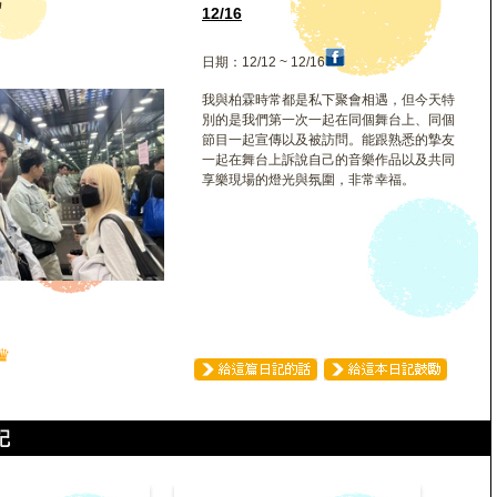
凡
12/16
日期：12/12 ~ 12/16
我與柏霖時常都是私下聚會相遇，但今天特
別的是我們第一次一起在同個舞台上、同個
節目一起宣傳以及被訪問。能跟熟悉的摯友
一起在舞台上訴說自己的音樂作品以及共同
享樂現場的燈光與氛圍，非常幸福。
♛