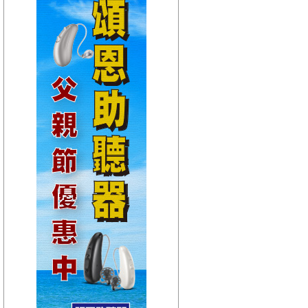
【HitFm正在進行】
(宜蘭)
嗑音樂
【Next】
(聯播)東STOP！一起趣台東-阿娟
【HitFm正在進行】
(花東)
Hito放輕鬆
【Next】
(聯播)東STOP！一起趣台東-阿娟