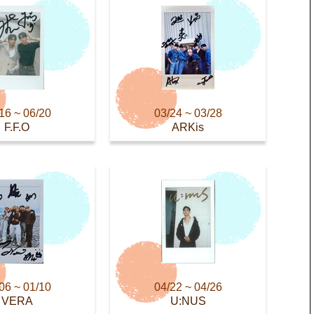
16 ~ 06/20
03/24 ~ 03/28
F.F.O
ARKis
06 ~ 01/10
04/22 ~ 04/26
VERA
U:NUS