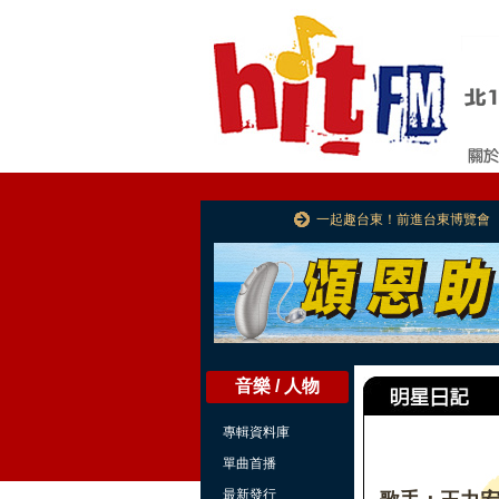
一起趣台東！前進台東博覽會
音樂 / 人物
專輯資料庫
單曲首播
最新發行