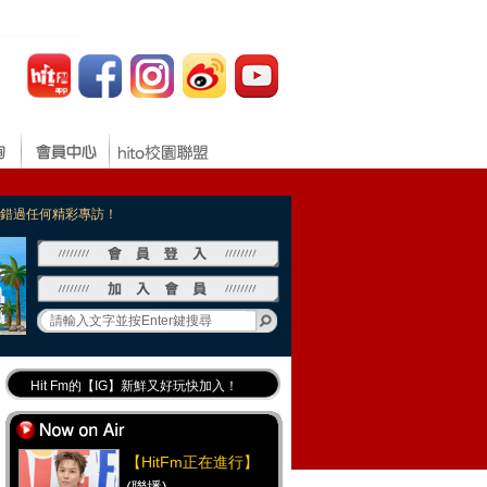
，不錯過任何精彩專訪！
Hit Fm的【IG】新鮮又好玩快加入！
Hit Fm【FB臉書粉絲團】等你加入！
最專業《DJ推薦》好音樂千萬別錯過！
【HitFm正在進行】
好康報報 最新優惠訊息都在這！