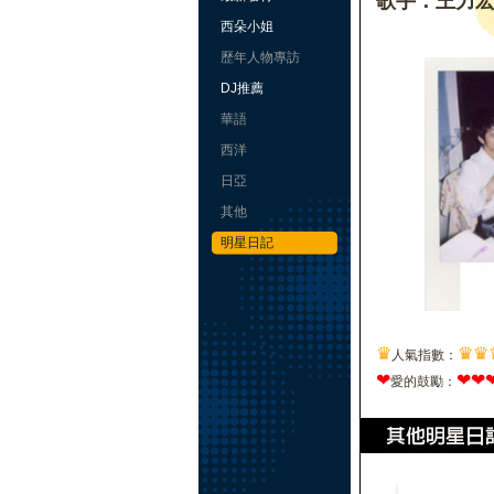
歌手：王力
西朵小姐
歷年人物專訪
DJ推薦
華語
西洋
日亞
其他
明星日記
♛
♛
♛
人氣指數：
❤
❤
❤
愛的鼓勵：