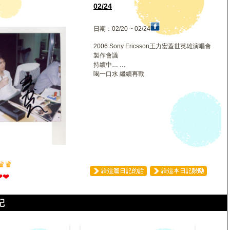
宏
02/24
日期：02/20 ~ 02/24
2006 Sony Ericsson王力宏蓋世英雄演唱會
製作會議
持續中… …
喝一口水 繼續再戰
♛
♛
❤
❤