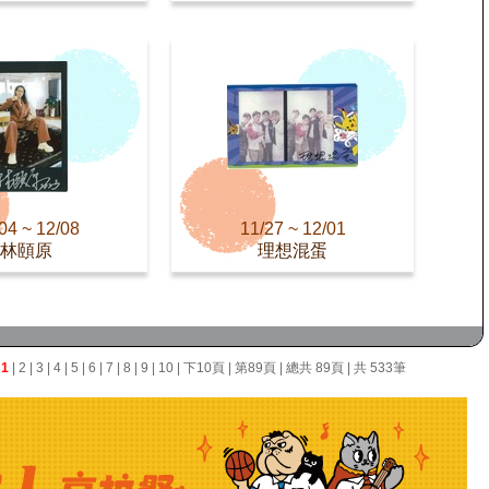
04 ~ 12/08
11/27 ~ 12/01
林頤原
理想混蛋
面
1
|
2
|
3
|
4
|
5
|
6
|
7
|
8
|
9
|
10
|
下10頁
|
第89頁
| 總共 89頁 | 共 533筆