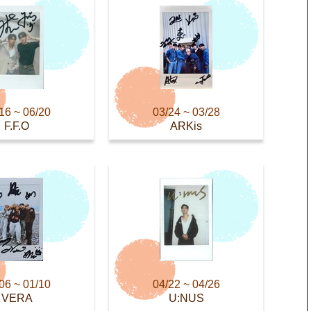
16 ~ 06/20
03/24 ~ 03/28
F.F.O
ARKis
06 ~ 01/10
04/22 ~ 04/26
VERA
U:NUS