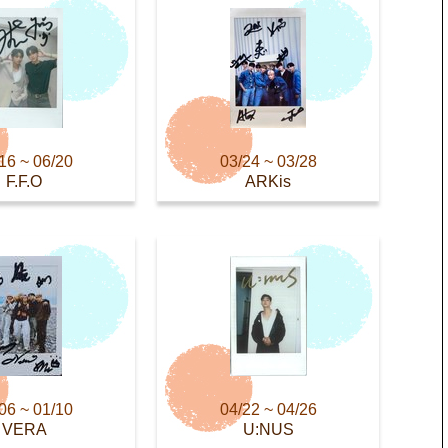
16 ~ 06/20
03/24 ~ 03/28
F.F.O
ARKis
06 ~ 01/10
04/22 ~ 04/26
VERA
U:NUS