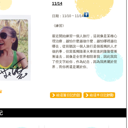
良
11/14
日期：11/10 ~ 11/14
《練習》
最近開始練習一個人旅行，這就像是某種心
理治療，越怕什麼越做什麼，越怕哪裡越往
哪去，從前聽說一個人旅行是個孤獨的人才
做的事，但當孤獨隨著火車前進的隆隆聲漸
漸遠去，就像是全世界都陪著我，因此我寫
了些文字給你，作為紀念，因為我將屬於世
界，而你將還是屬於你。
♛