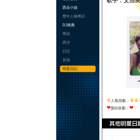
歌手：艾怡
西朵小姐
歷年人物專訪
DJ推薦
華語
西洋
日亞
其他
明星日記
♛
♛
♛
人氣指數：
❤
❤
愛的鼓勵：