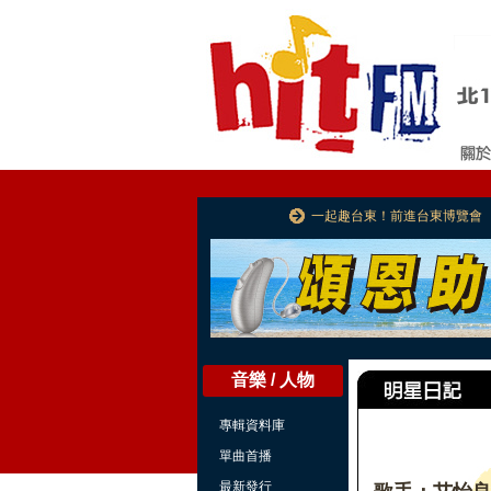
一起趣台東！前進台東博覽會
音樂 / 人物
專輯資料庫
單曲首播
最新發行