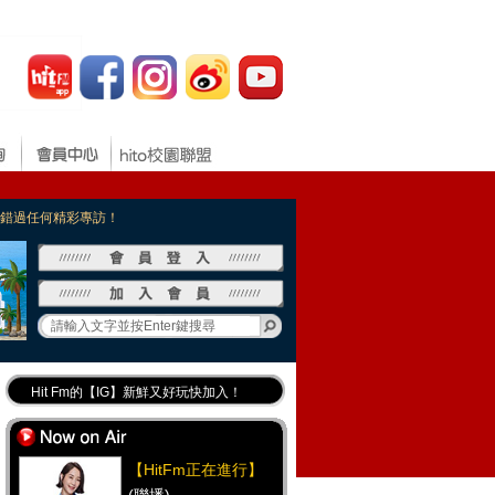
，不錯過任何精彩專訪！
Hit Fm的【IG】新鮮又好玩快加入！
Hit Fm【FB臉書粉絲團】等你加入！
最專業《DJ推薦》好音樂千萬別錯過！
【HitFm正在進行】
好康報報 最新優惠訊息都在這！