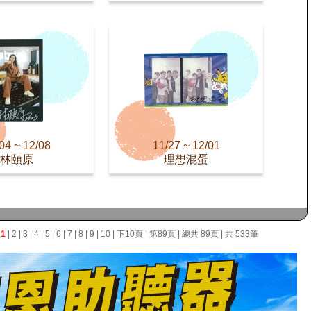
04 ~ 12/08
11/27 ~ 12/01
林頤原
理想混蛋
面
1
|
2
|
3
|
4
|
5
|
6
|
7
|
8
|
9
|
10
|
下10頁
|
第89頁
| 總共 89頁 | 共 533筆