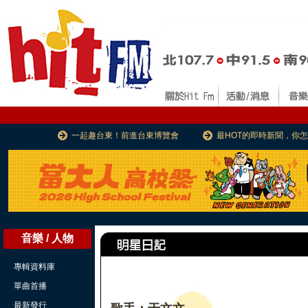
一起趣台東！前進台東博覽會
最HOT的即時新聞，你
音樂 / 人物
專輯資料庫
單曲首播
最新發行