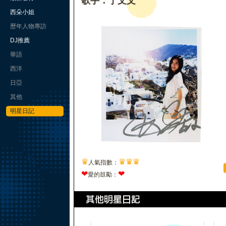
歌手：于文文
西朵小姐
歷年人物專訪
DJ推薦
華語
西洋
日亞
其他
明星日記
♛
♛
♛
♛
人氣指數：
❤
❤
愛的鼓勵：