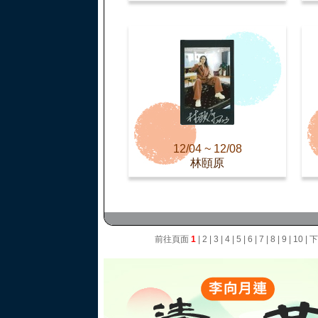
12/04 ~ 12/08
林頤原
前往頁面
1
|
2
|
3
|
4
|
5
|
6
|
7
|
8
|
9
|
10
|
下