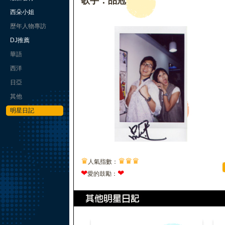
歌手：品冠
西朵小姐
歷年人物專訪
DJ推薦
華語
西洋
日亞
其他
明星日記
♛
♛
♛
♛
人氣指數：
❤
❤
愛的鼓勵：