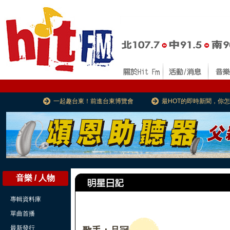
一起趣台東！前進台東博覽會
最HOT的即時新聞，你
音樂 / 人物
專輯資料庫
單曲首播
最新發行