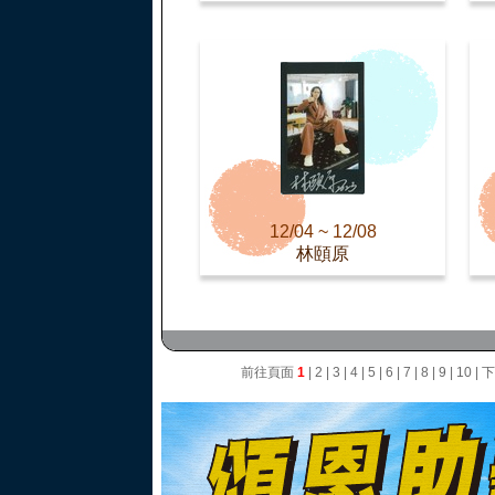
12/04 ~ 12/08
林頤原
前往頁面
1
|
2
|
3
|
4
|
5
|
6
|
7
|
8
|
9
|
10
|
下