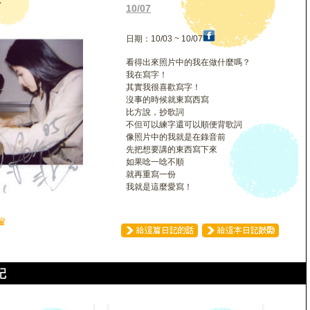
琳
10/07
日期：10/03 ~ 10/07
看得出來照片中的我在做什麼嗎？
我在寫字！
其實我很喜歡寫字！
沒事的時候就東寫西寫
比方說，抄歌詞
不但可以練字還可以順便背歌詞
像照片中的我就是在錄音前
先把想要講的東西寫下來
如果唸一唸不順
就再重寫一份
我就是這麼愛寫！
♛