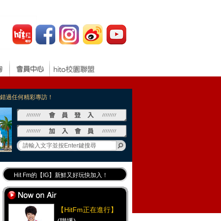
，不錯過任何精彩專訪！
Hit Fm的【IG】新鮮又好玩快加入！
Hit Fm【FB臉書粉絲團】等你加入！
最專業《DJ推薦》好音樂千萬別錯過！
【HitFm正在進行】
好康報報 最新優惠訊息都在這！