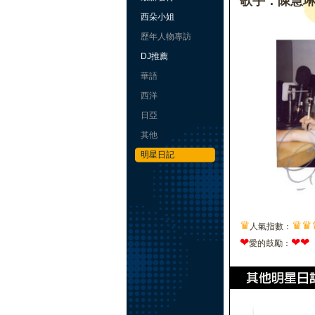
歌手：陳慧
西朵小姐
歷年人物專訪
DJ推薦
華語
西洋
日亞
其他
明星日記
♛
♛
♛
人氣指數：
❤
❤
❤
愛的鼓勵：