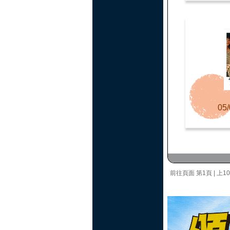
05/
前往頁面
第1頁
|
上1