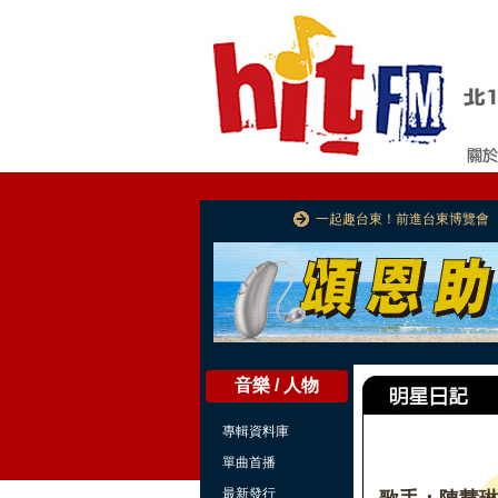
一起趣台東！前進台東博覽會
音樂 / 人物
專輯資料庫
單曲首播
最新發行