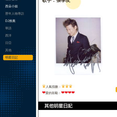
歌手：張學友
西朵小姐
歷年人物專訪
DJ推薦
華語
西洋
日亞
其他
明星日記
♛
♛
♛
♛
人氣指數：
❤
❤
❤
❤
❤
愛的鼓勵：