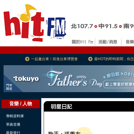
一起趣台東！前進台東博覽會
最HOT的即時新聞，你
音樂 / 人物
專輯資料庫
單曲首播
最新發行