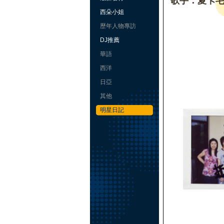
歌手：夏卡
西朵小姐
歷年人物專訪
DJ推薦
華語
西洋
日亞
其他
明星日記