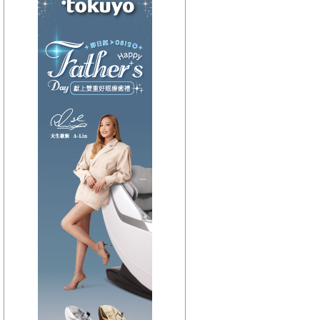
【HitFm正在進行】
(宜蘭)
嗑音樂
【Next】
(聯播)東STOP！一起趣台東-阿娟
【HitFm正在進行】
(花東)
Hito放輕鬆
【Next】
(聯播)東STOP！一起趣台東-阿娟