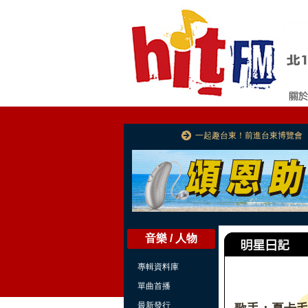
一起趣台東！前進台東博覽會
音樂 / 人物
專輯資料庫
單曲首播
最新發行