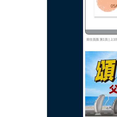
05/
前往頁面
第1頁
|
上1