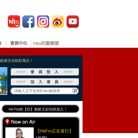
，不錯過任何精彩專訪！
Hit Fm的【IG】新鮮又好玩快加入！
Hit Fm【FB臉書粉絲團】等你加入！
最專業《DJ推薦》好音樂千萬別錯過！
【HitFm正在進行】
好康報報 最新優惠訊息都在這！