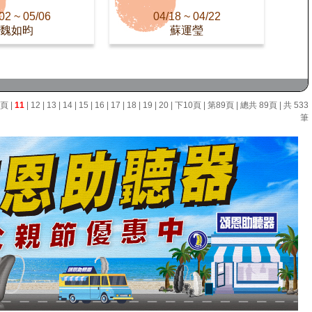
02 ~ 05/06
04/18 ~ 04/22
魏如昀
蘇運瑩
0頁
|
11
|
12
|
13
|
14
|
15
|
16
|
17
|
18
|
19
|
20
|
下10頁
|
第89頁
| 總共 89頁 | 共 533
筆