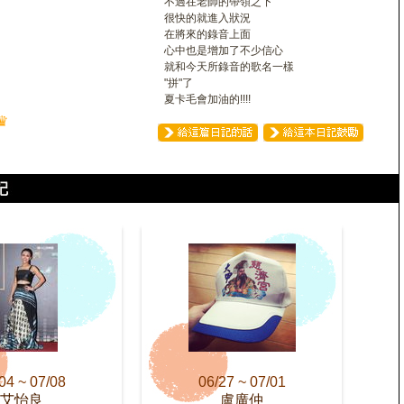
不過在老師的帶領之下
很快的就進入狀況
在將來的錄音上面
心中也是增加了不少信心
就和今天所錄音的歌名一樣
"拼"了
夏卡毛會加油的!!!!
♛
04 ~ 07/08
06/27 ~ 07/01
艾怡良
盧廣仲