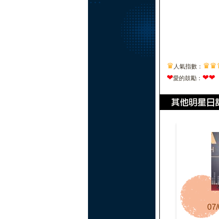
♛
♛
♛
人氣指數：
❤
❤
❤
愛的鼓勵：
07/