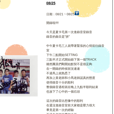
毛
08/25
日期：08/21 ~ 08/25
開錄啦!!!!
今天是夏卡毛第一次進錄音室錄音
錄音的曲目是"拼"
中午夏卡毛三人就帶著緊張的心情前往錄音
室
下午二點開始SETTING
三點半才正式開始錄下第一個TRACK
雖然團員們剛開始默契不是很足夠
在一開錄的時侯狀況連連
不過馬上就熟悉了
再加上黃老師和小馬老師認真的態度
使得錄音十分的順利
整個錄音過程就在晚上九點半順利結束
也放下了心中的一個石頭
這次的錄音比想像中的順利
在還沒進錄音室前大家都是壓力很大
畢竟是第一次的經驗