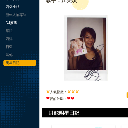
歌手：江美琪
西朵小姐
歷年人物專訪
DJ推薦
華語
西洋
日亞
其他
明星日記
♛
♛
♛
♛
人氣指數：
❤
❤
❤
愛的鼓勵：