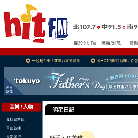
一起趣台東！前進台東博覽會
最HOT的即時新聞，你
音樂 / 人物
專輯資料庫
單曲首播
最新發行