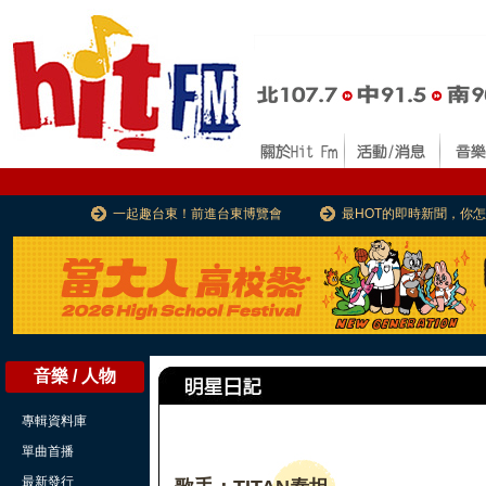
一起趣台東！前進台東博覽會
最HOT的即時新聞，你
音樂 / 人物
專輯資料庫
單曲首播
最新發行