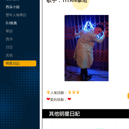
歌手：TITAN泰坦
西朵小姐
歷年人物專訪
DJ推薦
華語
西洋
日亞
其他
明星日記
♛
♛
♛
♛
人氣指數：
❤
❤
愛的鼓勵：