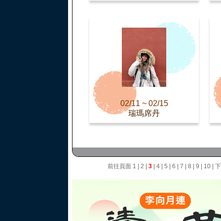
02/11 ~ 02/15
瑞瑪席丹
前往頁面
1
|
2
|
3
|
4
|
5
|
6
|
7
|
8
|
9
|
10
|
下