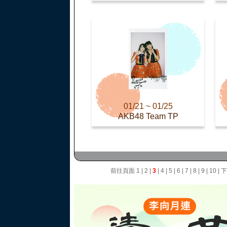
01/21 ~ 01/25
AKB48 Team TP
前往頁面
1
|
2
|
3
|
4
|
5
|
6
|
7
|
8
|
9
|
10
|
下