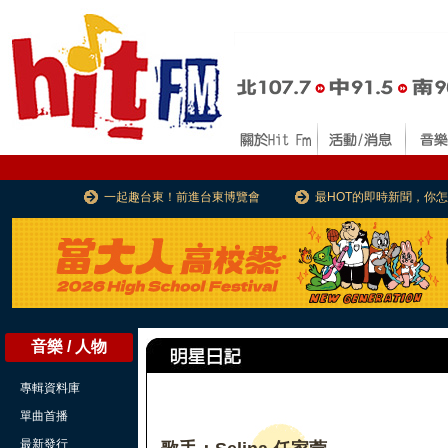
一起趣台東！前進台東博覽會
最HOT的即時新聞，你
音樂 / 人物
專輯資料庫
單曲首播
最新發行