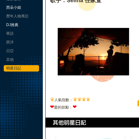
歌手：Selina 任家萱
西朵小姐
歷年人物專訪
DJ推薦
華語
西洋
日亞
其他
明星日記
♛
♛
♛
♛
♛
人氣指數：
❤
❤
愛的鼓勵：