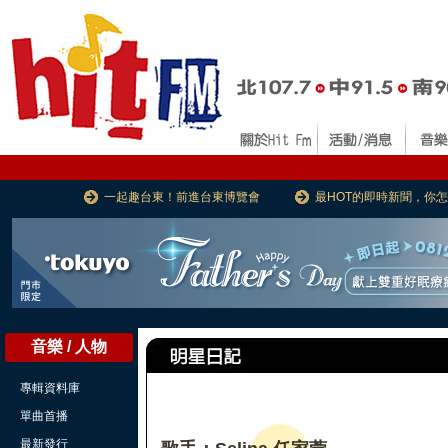
一起趣台東！前進台東博覽會
最HOT的即時新聞，你
音樂 / 人物
專輯資料庫
單曲首播
最新發行