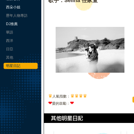
歌手：Selina 任家萱
西朵小姐
歷年人物專訪
DJ推薦
華語
西洋
日亞
其他
明星日記
♛
♛
♛
♛
♛
人氣指數：
❤
❤
愛的鼓勵：