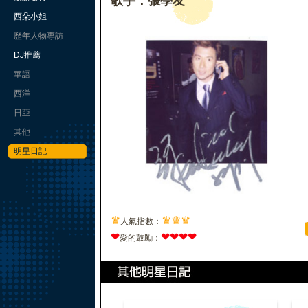
歌手：張學友
西朵小姐
歷年人物專訪
DJ推薦
華語
西洋
日亞
其他
明星日記
♛
♛
♛
♛
人氣指數：
❤
❤
❤
❤
❤
愛的鼓勵：