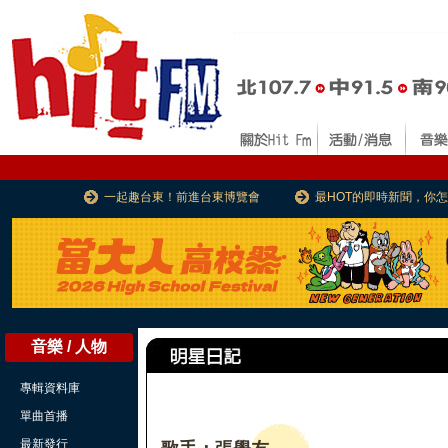
一起趣台東！前進台東博覽會
最HOT的即時新聞，你
音樂 / 人物
專輯資料庫
單曲首播
最新發行