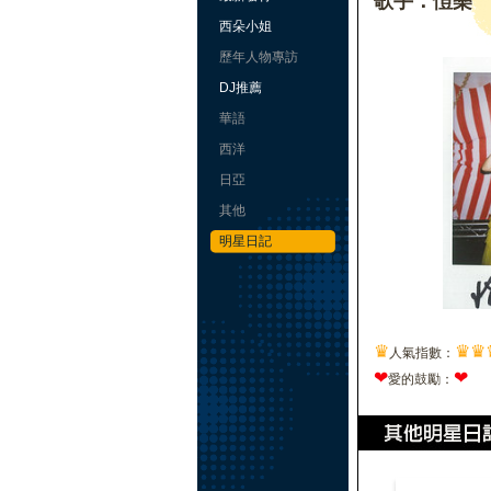
歌手：愷樂
西朵小姐
歷年人物專訪
DJ推薦
華語
西洋
日亞
其他
明星日記
♛
♛
♛
人氣指數：
❤
❤
愛的鼓勵：