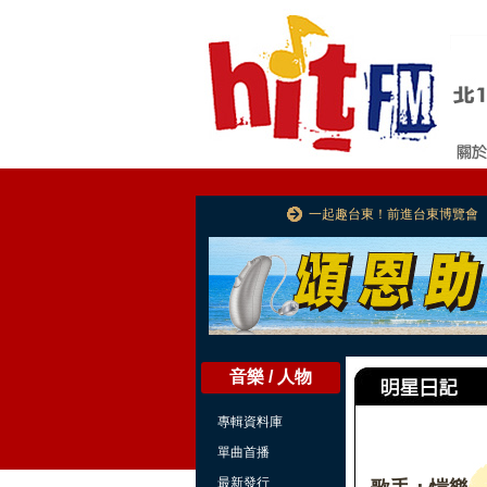
一起趣台東！前進台東博覽會
音樂 / 人物
專輯資料庫
單曲首播
最新發行