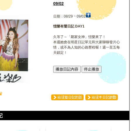
09/02
日期：08/29 ~ 09/02
愷樂有聲日記 DAY1
久等了～「鄰家女神」愷樂來了！
本週她會在明星日記單元和大家聊聊發片心
情，或不為人知的心路歷程喔！週一至五每
天鎖定！
播放日記內容
停止播放
♛