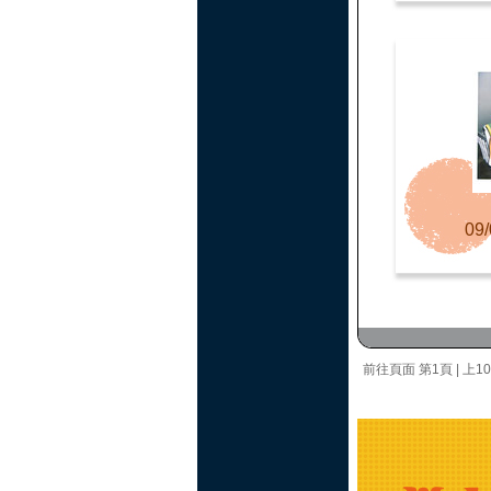
09/
前往頁面
第1頁
|
上1