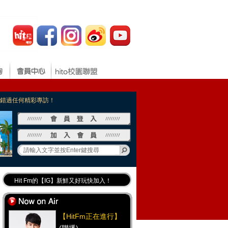
，不錯過任何精彩專訪！
Hit Fm的【IG】新鮮又好玩快加入！
Hit Fm【FB臉書粉絲團】等你加入！
最專業《DJ推薦》好音樂千萬別錯過！
【HitFm正在進行】
好康報報 最新優惠訊息都在這！