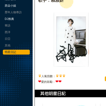
歌手：賴雅妍
西朵小姐
歷年人物專訪
DJ推薦
華語
西洋
日亞
其他
明星日記
♛
♛
♛
♛
人氣指數：
❤
❤
❤
愛的鼓勵：