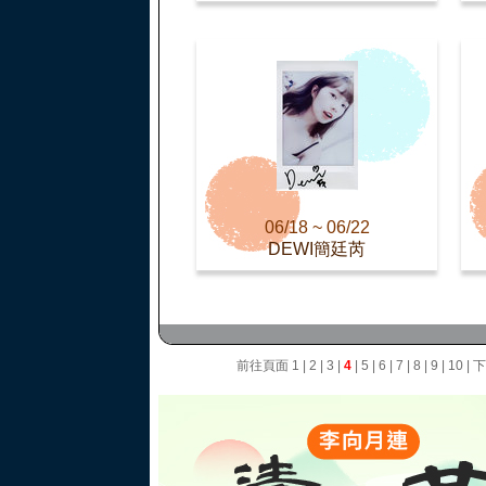
06/18 ~ 06/22
DEWI簡廷芮
前往頁面
1
|
2
|
3
|
4
|
5
|
6
|
7
|
8
|
9
|
10
|
下