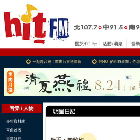
一起趣台東！前進台東博覽會
最HOT的即時新聞，你
音樂 / 人物
專輯資料庫
單曲首播
最新發行