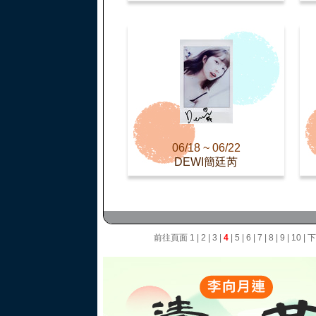
06/18 ~ 06/22
DEWI簡廷芮
前往頁面
1
|
2
|
3
|
4
|
5
|
6
|
7
|
8
|
9
|
10
|
下