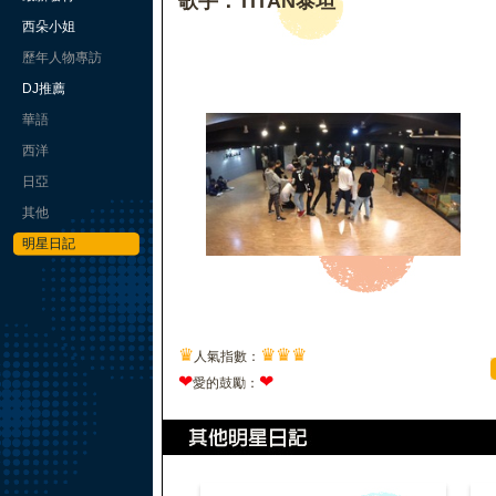
歌手：TITAN泰坦
西朵小姐
歷年人物專訪
DJ推薦
華語
西洋
日亞
其他
明星日記
♛
♛
♛
♛
人氣指數：
❤
❤
愛的鼓勵：