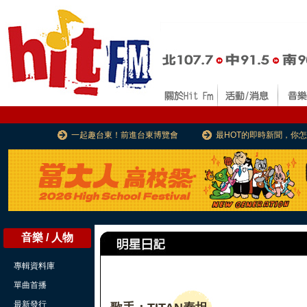
一起趣台東！前進台東博覽會
最HOT的即時新聞，你
音樂 / 人物
專輯資料庫
單曲首播
最新發行