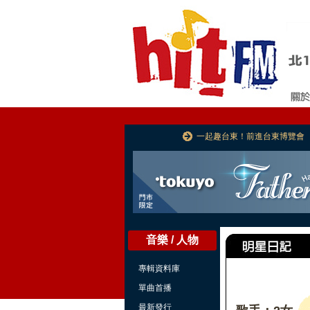
一起趣台東！前進台東博覽會
音樂 / 人物
專輯資料庫
單曲首播
最新發行