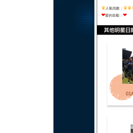
♛
♛
♛
人氣指數：
❤
❤
愛的鼓勵：
01/