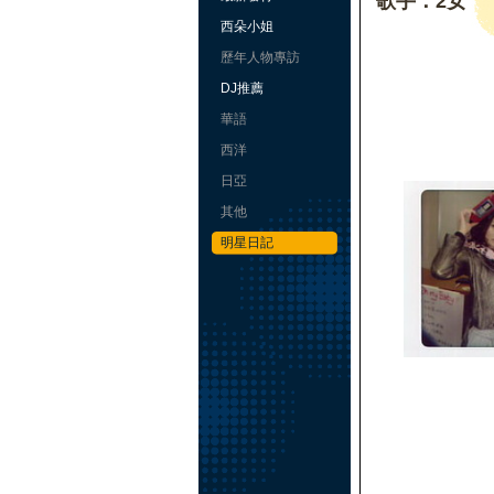
歌手：2女
西朵小姐
歷年人物專訪
DJ推薦
華語
西洋
日亞
其他
明星日記