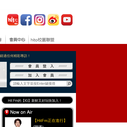
，不錯過任何精彩專訪！
Hit Fm的【IG】新鮮又好玩快加入！
Hit Fm【FB臉書粉絲團】等你加入！
最專業《DJ推薦》好音樂千萬別錯過！
【HitFm正在進行】
好康報報 最新優惠訊息都在這！