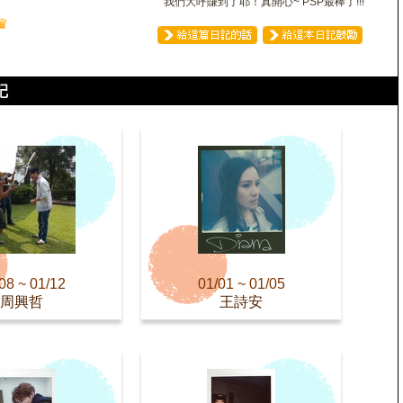
我們大呼賺到了耶！真開心~ PSP最棒了!!!
♛
08 ~ 01/12
01/01 ~ 01/05
周興哲
王詩安