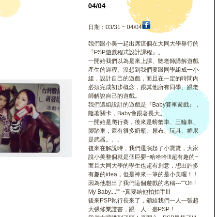
04/04
日期：03/31 ~ 04/04
我們跟小美一起出席這個在大同大學舉行的
『PSP遊戲程式設計課程』。
一開始我們以為是來上課、聽老師講解遊戲
產生的過程。沒想到我們要跟同學組成一小
組，設計自己的遊戲，而且在一定的時間內
必須完成初步概念，跟其他所有同學、跟老
師解說自己的遊戲。
我們這組設計的遊戲是『Baby賽車遊戲』，
隨著關卡，Baby會跟著長大。
一開始是爬行賽，後來是螃蟹車、三輪車、
腳踏車，還有很多奶瓶、尿布、玩具、糖果
是武器。。。
後來在解說時，我們還演起了小寶寶，大家
說小美整個就是個巨嬰~哈哈哈!!!超有趣的~
而且大同大學的學生也超有創意，想出許多
有趣的idea，但是神來一筆的是小美喔！！
因為他想出了我們這個遊戲的名稱---""Oh !
My Baby...."" ~真要給他拍拍手!!!
後來PSP執行長來了，頒給我們一人一張超
大張修業證書，跟ㄧ人一臺PSP！